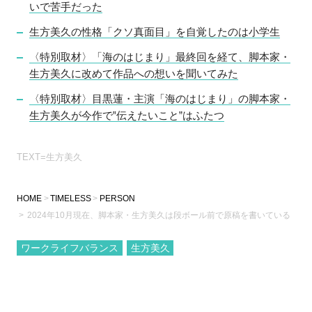
いで苦手だった
生方美久の性格「クソ真面目」を自覚したのは小学生
〈特別取材〉「海のはじまり」最終回を経て、脚本家・
生方美久に改めて作品への想いを聞いてみた
〈特別取材〉目黒蓮・主演「海のはじまり」の脚本家・
生方美久が今作で‟伝えたいこと”はふたつ
TEXT=生方美久
HOME
TIMELESS
PERSON
2024年10月現在、脚本家・生方美久は段ボール前で原稿を書いている
ワークライフバランス
生方美久