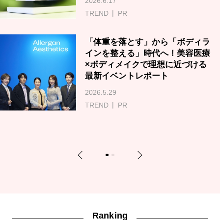
2026.6.17
TREND
PR
「体重を落とす」から「ボディラ
インを整える」時代へ！美容医療
×ボディメイクで理想に近づける
最新イベントレポート
2026.5.29
TREND
PR
Previous
Next
1
2
Ranking