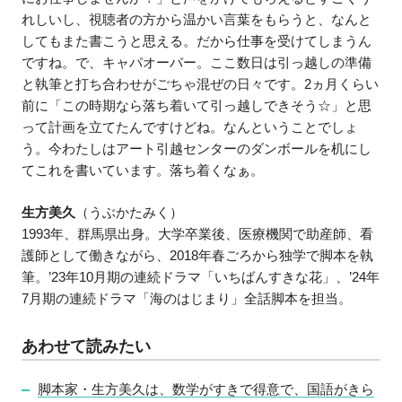
れしいし、視聴者の方から温かい言葉をもらうと、なんと
してもまた書こうと思える。だから仕事を受けてしまうん
ですね。で、キャパオーバー。ここ数日は引っ越しの準備
と執筆と打ち合わせがごちゃ混ぜの日々です。2ヵ月くらい
前に「この時期なら落ち着いて引っ越しできそう☆」と思
って計画を立てたんですけどね。なんということでしょ
う。今わたしはアート引越センターのダンボールを机にし
てこれを書いています。落ち着くなぁ。
生方美久
（うぶかたみく）
1993年、群馬県出身。大学卒業後、医療機関で助産師、看
護師として働きながら、2018年春ごろから独学で脚本を執
筆。’23年10月期の連続ドラマ「いちばんすきな花」、’24年
7月期の連続ドラマ「海のはじまり」全話脚本を担当。
あわせて読みたい
脚本家・生方美久は、数学がすきで得意で、国語がきら