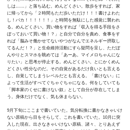
しは……」と落ち込む。めんどくさい。散歩をすれば、家
に帰ってから「２時間もただ歩いただけ！！！書けよわた
し！バカ！！！！！！」と時間を無駄にした感覚に襲われ
る。めんどくさい。買い物をすれば「収入を得る手段をさ
ぼっておいて買い物！？」と自分で自分を責め、食事をす
れば「脳みそ働かせてないやつがなんでエネルギー摂取し
てるんだ！？」と生命維持活動にすら疑問を呈し、ただぼ
んやりとスマホを眺めては「あーあ。マイメロちゃんにな
りたい」と思考が停止する。めんどくさい。とにかくめん
どくさい性分なのだ。その自覚があるだけ良いとも言える
し、自覚してしまうレベルだとも言える。「書けない」に
よって生活がすべてぐちゃぐちゃになる。何をしていても
「脚本家のくせに書けない奴」として自分が存在してしま
う。身体だけでなく、気も休まらない。
9月下旬にここまで書いていた。気分転換に書かなきゃいけ
ない原稿から目をそらして、これを書いていた。10月に突
入した現在。出さなきゃいけない原稿、諸々、とりあえず