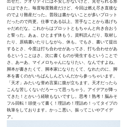
出せた。クオリティには不安しかないけど、見せられる形
にはできた。毎度毎度難産だけど、今回は燃え尽き直後な
のでより難産だった。普段は書かないことが多いプロット
だったので尚更。仕事である以上、苦手なことから逃げち
ゃだめだな。これからはプロットともちゃんと向き合おう
と誓った。あぁ、ひとまず休もう。資料読んだり、取材し
たり、原稿書いたりしながら、休も。でもさ、書いて提出
するとさ、今度は打ち合わせがあってさ、打ち合わせがあ
るということはさ、次に書くものが発生するということで
さ、あーあ、マイメロちゃんになりたい、なんですよね。
脚本が書きたくて、脚本家になりたくて、なれたのに、脚
本を書くのがいちばんしんどいんだから参っちゃいます。
「天才」みたいな誉め言葉に腹が立ちます。天才だったら
こんな苦しくないだろーって思っちゃう。アイデアが降っ
てきた！とかいう経験もないですし。思考！熟考！脳みそ
フル回転！頭使って書く！理詰め！理詰め！ってタイプの
執筆をしております。かっこ悪い。振ってこいやアイデ
ア。