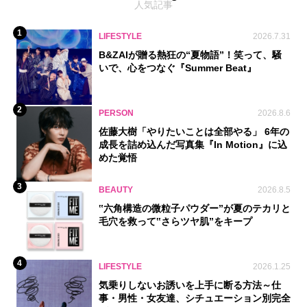
人気記事
1
LIFESTYLE
2026.7.31
B&ZAIが贈る熱狂の“夏物語”！笑って、騒
いで、心をつなぐ『Summer Beat』
2
PERSON
2026.8.6
佐藤大樹「やりたいことは全部やる」 6年の
成長を詰め込んだ写真集『In Motion』に込
めた覚悟
3
BEAUTY
2026.8.5
‟六角構造の微粒子パウダー”が夏のテカリと
毛穴を救って‟さらツヤ肌”をキープ
4
LIFESTYLE
2026.1.25
気乗りしないお誘いを上手に断る方法～仕
事・男性・女友達、シチュエーション別完全