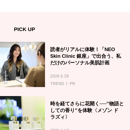
PICK UP
読者がリアルに体験！「NEO
Skin Clinic 銀座」で出合う、私
だけのパーソナル美肌計画
2026.6.28
TREND
PR
時を経てさらに花開く──‟物語と
しての香り”を体験〈メゾン ド
ラズィ〉