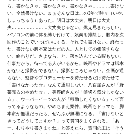
ら。書かなきゃ、書かなきゃ、書かなきゃ…………書けな
い。全然書けない。まぁそんな日はこの3年で時々（いや、
しょっちゅう）あった。明日は大丈夫、明日は大丈
夫……………………大丈夫じゃない。燃え尽きたらしい。
パソコンの前に体を縛り付けて、娯楽を排除し、脳内を次
回作のことでいっぱいにする。それでも書けない。終わっ
た。書けない脚本家はただの人。人としての価値すらな
い。終わりだ。さよなら。と、落ち込んでいる暇もない。
仕事だから。待ってる人がいるから。映画やドラマは脚本
がないと撮影ができない。撮影どころじゃない。企画が通
らない。監督やプロデューサーを待たせるだけ待たせて
「書けなかった☆」なんて通用しない。八百屋さんが「野
菜売るのやめた☆」、美容師さんが「髪切る気分じゃない
☆」、ウーバーイーツの人が「移動したくない☆」って言
ってるようなもの。やめちまえ案件。映画もドラマも、脚
本家が無理だったら、ぜんぶが無理になる。「書けないと
きってどうしてますか？」って質問をよくされる。「あ
ー、むりやり書きますね」と答えたら、質問の主は「そう