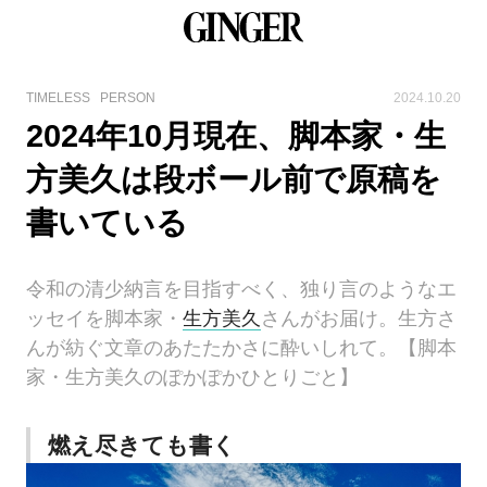
TIMELESS
PERSON
2024.10.20
2024年10月現在、脚本家・生
方美久は段ボール前で原稿を
書いている
令和の清少納言を目指すべく、独り言のようなエ
ッセイを脚本家・
生方美久
さんがお届け。生方さ
んが紡ぐ文章のあたたかさに酔いしれて。【脚本
家・生方美久のぽかぽかひとりごと】
燃え尽きても書く