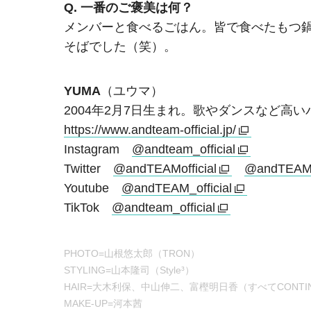
Q. 一番のご褒美は何？
メンバーと食べるごはん。皆で食べたもつ
そばでした（笑）。
YUMA
（ユウマ）
2004年2月7日生まれ。歌やダンスなど高
https://www.andteam-official.jp/
Instagram
@andteam_official
Twitter
@andTEAMofficial
@andTEAM
Youtube
@andTEAM_official
TikTok
@andteam_official
PHOTO=山根悠太郎（TRON）
STYLING=山本隆司（Style³）
HAIR=大木利保、中山伸二、富樫明日香（すべてCONTI
MAKE-UP=河本茜