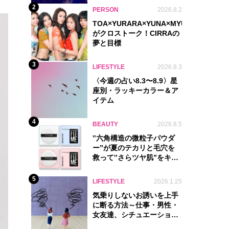
2
PERSON
2026.8.2
TOA×YURARA×YUNA×MYU.Y×MANON
がクロストーク！CIRRAの
夢と目標
3
LIFESTYLE
2026.8.3
〈今週の占い8.3〜8.9〉星
座別・ラッキーカラー＆ア
イテム
4
BEAUTY
2026.8.5
‟六角構造の微粒子パウダ
ー”が夏のテカリと毛穴を
救って‟さらツヤ肌”をキー
プ
5
LIFESTYLE
2026.1.25
気乗りしないお誘いを上手
に断る方法～仕事・男性・
女友達、シチュエーション
別完全ガイド