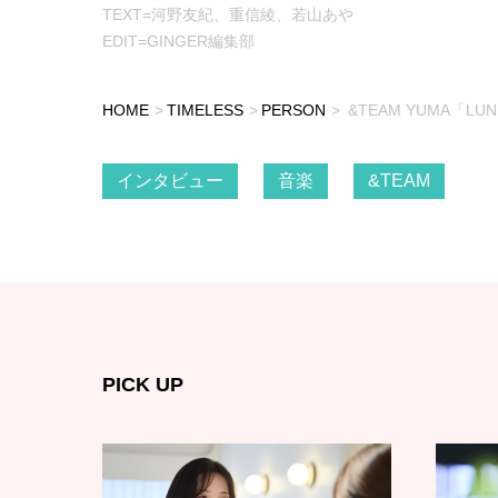
TEXT=河野友紀、重信綾、若山あや
EDIT=GINGER編集部
HOME
TIMELESS
PERSON
&TEAM YUMA「
インタビュー
音楽
&TEAM
PICK UP