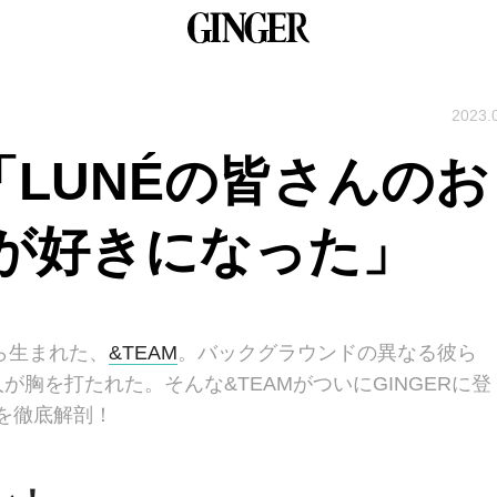
2023.
A「LUNÉの皆さんのお
が好きになった」
ら生まれた、
&TEAM
。バックグラウンドの異なる彼ら
胸を打たれた。そんな&TEAMがついにGINGERに登
性を徹底解剖！