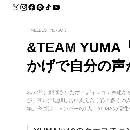
TIMELESS
PERSON
&TEAM YUM
かげで自分の声
2022年に開催されたオーディション番組か
が、互いに理解し合い支え合う姿に多くの人が
場。今回は、メンバーの1人・YUMAの個