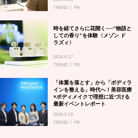
TREND
PR
時を経てさらに花開く──‟物語と
しての香り”を体験〈メゾン ド
ラズィ〉
2026.6.17
TREND
PR
「体重を落とす」から「ボディラ
インを整える」時代へ！美容医療
×ボディメイクで理想に近づける
最新イベントレポート
2026.5.29
TREND
PR