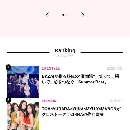
Previous
Next
1
2
Ranking
人気記事
1
LIFESTYLE
2026.7.31
B&ZAIが贈る熱狂の“夏物語”！笑って、騒
いで、心をつなぐ『Summer Beat』
2
PERSON
2026.8.2
TOA×YURARA×YUNA×MYU.Y×MANONが
クロストーク！CIRRAの夢と目標