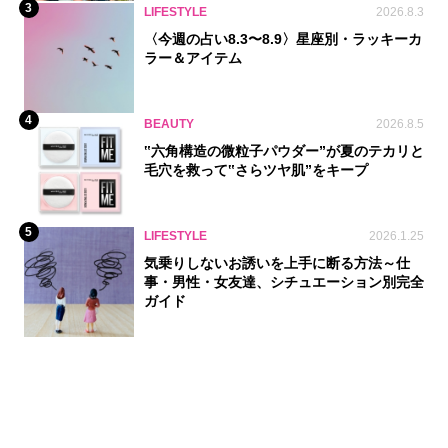
3
LIFESTYLE
2026.8.3
〈今週の占い8.3〜8.9〉星座別・ラッキーカ
ラー＆アイテム
4
BEAUTY
2026.8.5
‟六角構造の微粒子パウダー”が夏のテカリと
毛穴を救って‟さらツヤ肌”をキープ
5
LIFESTYLE
2026.1.25
気乗りしないお誘いを上手に断る方法～仕
事・男性・女友達、シチュエーション別完全
ガイド