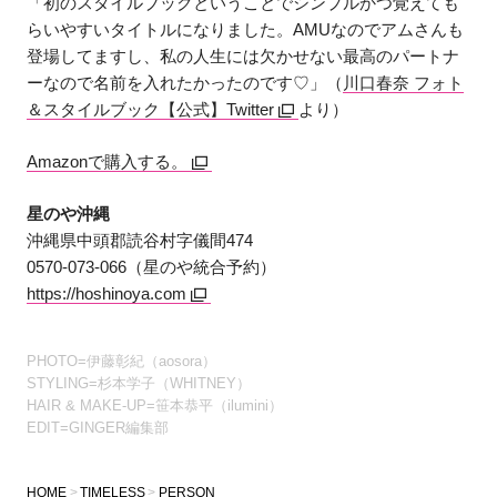
「初のスタイルブックということでシンプルかつ覚えても
らいやすいタイトルになりました。AMUなのでアムさんも
登場してますし、私の人生には欠かせない最高のパートナ
ーなので名前を入れたかったのです♡」（
川口春奈 フォト
＆スタイルブック【公式】Twitter
より）
Amazonで購入する。
星のや沖縄
沖縄県中頭郡読谷村字儀間474
0570-073-066（星のや統合予約）
https://hoshinoya.com
PHOTO=伊藤彰紀（aosora）
STYLING=杉本学子（WHITNEY）
HAIR & MAKE-UP=笹本恭平（ilumini）
EDIT=GINGER編集部
HOME
TIMELESS
PERSON