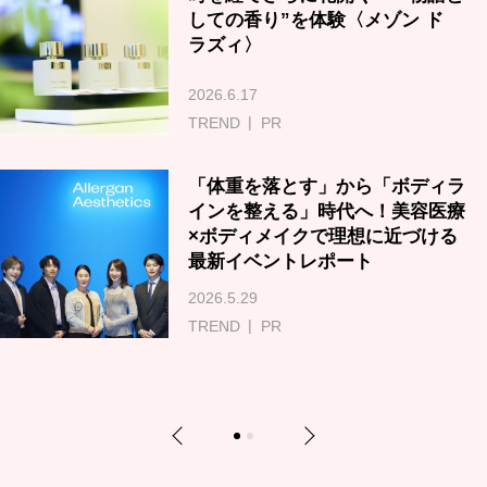
しての香り”を体験〈メゾン ド
ラズィ〉
2026.6.17
TREND
PR
「体重を落とす」から「ボディラ
インを整える」時代へ！美容医療
×ボディメイクで理想に近づける
最新イベントレポート
2026.5.29
TREND
PR
Previous
Next
1
2