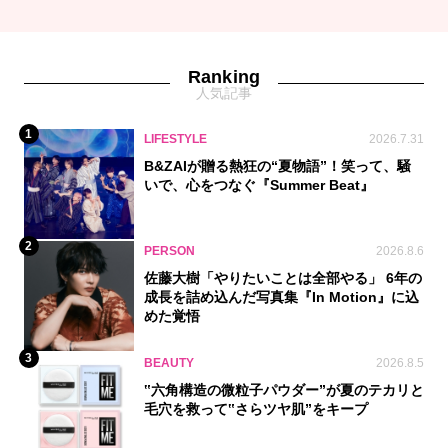
Ranking
人気記事
1
LIFESTYLE
2026.7.31
B&ZAIが贈る熱狂の“夏物語”！笑って、騒
いで、心をつなぐ『Summer Beat』
2
PERSON
2026.8.6
佐藤大樹「やりたいことは全部やる」 6年の
成長を詰め込んだ写真集『In Motion』に込
めた覚悟
3
BEAUTY
2026.8.5
‟六角構造の微粒子パウダー”が夏のテカリと
毛穴を救って‟さらツヤ肌”をキープ