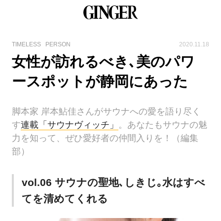
TIMELESS
PERSON
2020.11.18
女性が訪れるべき､美のパワ
ースポットが静岡にあった
脚本家 岸本鮎佳さんがサウナへの愛を語り尽く
す
連載「サウナヴィッチ」
。あなたもサウナの魅
力を知って、ぜひ愛好者の仲間入りを！（編集
部）
vol.06 サウナの聖地､しきじ｡水はすべ
てを清めてくれる