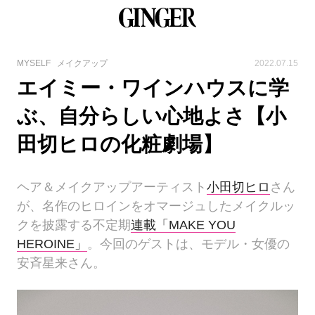
MYSELF
メイクアップ
2022.07.15
エイミー・ワインハウスに学
ぶ、自分らしい心地よさ【小
田切ヒロの化粧劇場】
ヘア＆メイクアップアーティスト
小田切ヒロ
さん
が、名作のヒロインをオマージュしたメイクルッ
クを披露する不定期
連載「MAKE YOU
HEROINE」
。今回のゲストは、モデル・女優の
安斉星来さん。