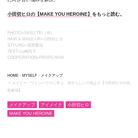
小田切ヒロの【MAKE YOU HEROINE】
をもっと読む。
PHOTO=SASU TEI（W）
HAIR & MAKE-UP=小田切ヒロ
STYLING=清原愛花
TEXT=山崎尚子
COOPERATION=PROPS NOW
HOME
MYSELF
メイクアップ
エイミー・ワインハウスに学ぶ、自分らしい心地よさ【小田切ヒロの化
粧劇場】
メイクアップ
アイメイク
小田切ヒロ
MAKE YOU HEROINE