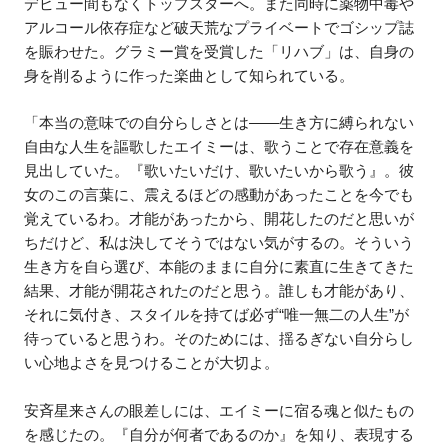
デビュー間もなくトップスターへ。また同時に薬物中毒や
アルコール依存症など破天荒なプライベートでゴシップ誌
を賑わせた。グラミー賞を受賞した「リハブ」は、自身の
身を削るように作った楽曲として知られている。
「本当の意味での自分らしさとは――生き方に縛られない
自由な人生を謳歌したエイミーは、歌うことで存在意義を
見出していた。『歌いたいだけ、歌いたいから歌う』。彼
女のこの言葉に、震えるほどの感動があったことを今でも
覚えているわ。才能があったから、開花したのだと思いが
ちだけど、私は決してそうではない気がするの。そういう
生き方を自ら選び、本能のままに自分に素直に生きてきた
結果、才能が開花されたのだと思う。誰しも才能があり、
それに気付き、スタイルを持てば必ず“唯一無二の人生”が
待っていると思うわ。そのためには、揺るぎない自分らし
い心地よさを見つけることが大切よ。
安斉星来さんの眼差しには、エイミーに宿る魂と似たもの
を感じたの。『自分が何者であるのか』を知り、表現する