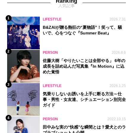
Ranking
人気記事
1
LIFESTYLE
2026.7.31
B&ZAIが贈る熱狂の“夏物語”！笑って、騒
いで、心をつなぐ『Summer Beat』
2
PERSON
2026.8.6
佐藤大樹「やりたいことは全部やる」 6年の
成長を詰め込んだ写真集『In Motion』に込
めた覚悟
3
LIFESTYLE
2026.1.25
気乗りしないお誘いを上手に断る方法～仕
事・男性・女友達、シチュエーション別完全
ガイド
4
PERSON
2022.10.15
田中みな実の“快感”な瞬間とは？愛犬とのラ
ブラブショットも公開