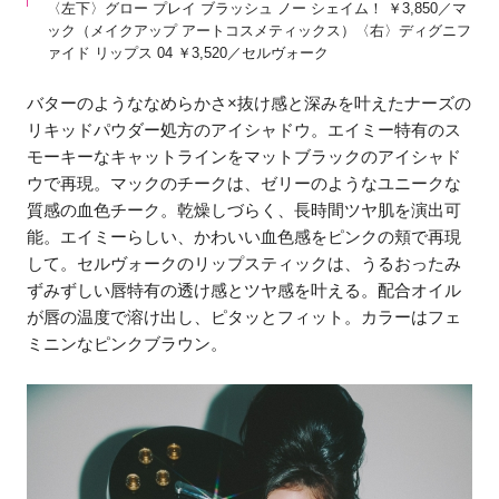
〈左下〉グロー プレイ ブラッシュ ノー シェイム！ ￥3,850／マ
ック（メイクアップ アートコスメティックス）〈右〉ディグニフ
ァイド リップス 04 ￥3,520／セルヴォーク
バターのようななめらかさ×抜け感と深みを叶えたナーズの
リキッドパウダー処方のアイシャドウ。エイミー特有のス
モーキーなキャットラインをマットブラックのアイシャド
ウで再現。マックのチークは、ゼリーのようなユニークな
質感の血色チーク。乾燥しづらく、長時間ツヤ肌を演出可
能。エイミーらしい、かわいい血色感をピンクの頬で再現
して。セルヴォークのリップスティックは、うるおったみ
ずみずしい唇特有の透け感とツヤ感を叶える。配合オイル
が唇の温度で溶け出し、ピタッとフィット。カラーはフェ
ミニンなピンクブラウン。