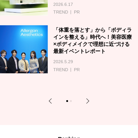
2026.6.17
TREND
PR
「体重を落とす」から「ボディラ
インを整える」時代へ！美容医療
×ボディメイクで理想に近づける
最新イベントレポート
2026.5.29
TREND
PR
Previous
Next
1
2