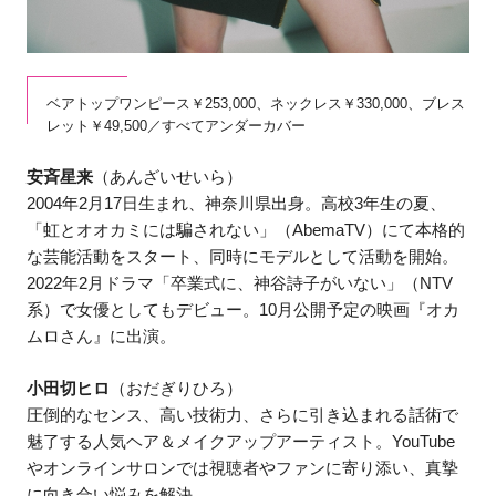
ベアトップワンピース￥253,000、ネックレス￥330,000、ブレス
レット￥49,500／すべてアンダーカバー
安斉星来
（あんざいせいら）
2004年2月17日生まれ、神奈川県出身。高校3年生の夏、
「虹とオオカミには騙されない」（AbemaTV）にて本格的
な芸能活動をスタート、同時にモデルとして活動を開始。
2022年2月ドラマ「卒業式に、神谷詩子がいない」（NTV
系）で女優としてもデビュー。10月公開予定の映画『オカ
ムロさん』に出演。
小田切ヒロ
（おだぎりひろ）
圧倒的なセンス、高い技術力、さらに引き込まれる話術で
魅了する人気ヘア＆メイクアップアーティスト。YouTube
やオンラインサロンでは視聴者やファンに寄り添い、真摯
に向き合い悩みを解決。