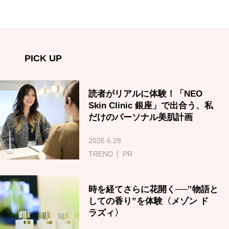
PICK UP
読者がリアルに体験！「NEO
Skin Clinic 銀座」で出合う、私
だけのパーソナル美肌計画
2026.6.28
TREND
PR
時を経てさらに花開く──‟物語と
しての香り”を体験〈メゾン ド
ラズィ〉