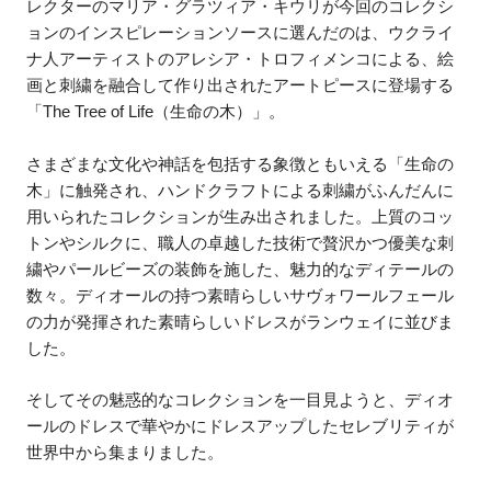
レクターのマリア・グラツィア・キウリが今回のコレクシ
ョンのインスピレーションソースに選んだのは、ウクライ
ナ人アーティストのアレシア・トロフィメンコによる、絵
画と刺繍を融合して作り出されたアートピースに登場する
「The Tree of Life（生命の木）」。
さまざまな文化や神話を包括する象徴ともいえる「生命の
木」に触発され、ハンドクラフトによる刺繍がふんだんに
用いられたコレクションが生み出されました。上質のコッ
トンやシルクに、職人の卓越した技術で贅沢かつ優美な刺
繍やパールビーズの装飾を施した、魅力的なディテールの
数々。ディオールの持つ素晴らしいサヴォワールフェール
の力が発揮された素晴らしいドレスがランウェイに並びま
した。
そしてその魅惑的なコレクションを一目見ようと、ディオ
ールのドレスで華やかにドレスアップしたセレブリティが
世界中から集まりました。