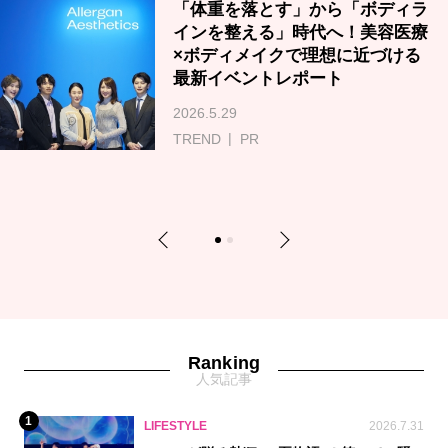
「体重を落とす」から「ボディラ
インを整える」時代へ！美容医療
×ボディメイクで理想に近づける
最新イベントレポート
2026.5.29
TREND
PR
Previous
Next
1
2
Ranking
人気記事
1
LIFESTYLE
2026.7.31