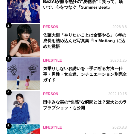
B&ZAIが贈る熱狂の“夏物語”！笑って、騒
いで、心をつなぐ『Summer Beat』
2
PERSON
2026.8.6
佐藤大樹「やりたいことは全部やる」 6年の
成長を詰め込んだ写真集『In Motion』に込
めた覚悟
3
LIFESTYLE
2026.1.25
気乗りしないお誘いを上手に断る方法～仕
事・男性・女友達、シチュエーション別完全
ガイド
4
PERSON
2022.10.15
田中みな実の“快感”な瞬間とは？愛犬とのラ
ブラブショットも公開
5
LIFESTYLE
2026.8.8