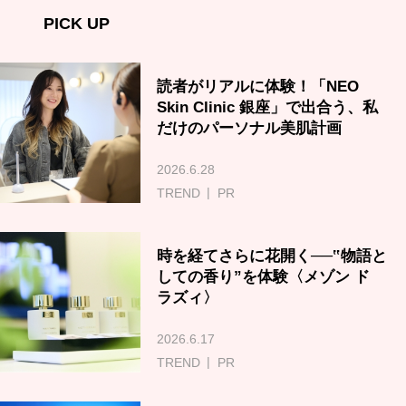
PICK UP
読者がリアルに体験！「NEO
Skin Clinic 銀座」で出合う、私
だけのパーソナル美肌計画
2026.6.28
TREND
PR
時を経てさらに花開く──‟物語と
しての香り”を体験〈メゾン ド
ラズィ〉
2026.6.17
TREND
PR