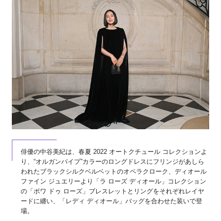
俳優の中谷美紀は、春夏 2022 オートクチュール コレクションよ
り、“オルガンパイプ”カラーのロングドレスにフリンジがあしら
われたブラックシルクベルベットのオペラクローク、ディオール
ファイン ジュエリーより「ラ ローズ ディオール」コレクション
の「ボワ ドゥ ローズ」ブレスレットとリングをそれぞれレイヤ
ードに纏い、「レディ ディオール」バッグを合わせた装いで登
場。