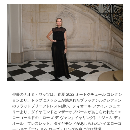
俳優のナオミ・ワッツは、春夏 2022 オートクチュール コレクシ
ョンより、トップにメッシュが施されたブラックシルクシフォン
のフラットプリーツドレスを纏い、ディオール ファイン ジュエ
リーより、ダイヤモンドとマザーオブパールがあしらわれたイエ
ローゴールドの「ローズ デ ヴァン」イヤリングに「ジェム ディ
オール」ブレスレット、ダイヤモンドがあしらわれたイエローゴ
ールドの「ボワ ドゥ ローズ」リングを身に付け登場。