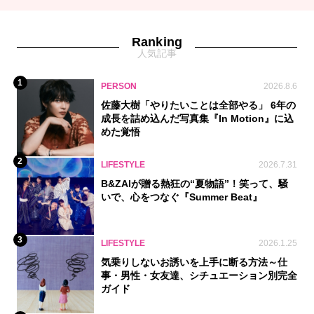
Ranking
人気記事
1
PERSON
2026.8.6
佐藤大樹「やりたいことは全部やる」 6年の
成長を詰め込んだ写真集『In Motion』に込
めた覚悟
2
LIFESTYLE
2026.7.31
B&ZAIが贈る熱狂の“夏物語”！笑って、騒
いで、心をつなぐ『Summer Beat』
3
LIFESTYLE
2026.1.25
気乗りしないお誘いを上手に断る方法～仕
事・男性・女友達、シチュエーション別完全
ガイド