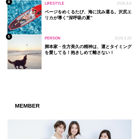
4
LIFESTYLE
2026.8.8
ページをめくるたび、海に沈み還る。沢尻エ
リカが導く‟深呼吸の夏”
5
PERSON
2026.4.20
脚本家・生方美久の精神は、運とタイミング
を愛してる！抱きしめて離さない！
MEMBER