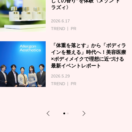
しての香り”を体験〈メゾン ド
ラズィ〉
2026.6.17
TREND
PR
「体重を落とす」から「ボディラ
インを整える」時代へ！美容医療
×ボディメイクで理想に近づける
最新イベントレポート
2026.5.29
TREND
PR
Previous
Next
1
2