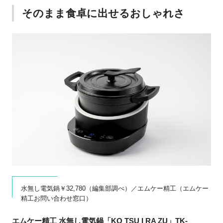
そのまま食卓に出せるおしゃれさ
水無し電気鍋￥32,780（編集部調べ）／エムケー精工（エムケー
精工お問い合わせ窓口）
エムケー精工 水無し電気鍋「KO TSU I RA ZU」TK-