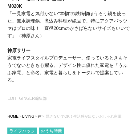
M020K
「一見家電と気付かない“本物”の鉄鋳物ほうろう鍋を使っ
た、無水調理鍋。煮込み料理が絶品で、特にアクアパッツ
ァはプロの味！ 直径20cmのかさばらないサイズもいいで
す」（神原さん）
神原サリー
家電ライフスタイルプロデューサー。使っているときもそ
うでないときも心躍る、デザイン性に優れた家電を「うふ
ふ家電」と命名。家電と暮らしをトータルで提案してい
る。
EDIT=GINGER編集部
HOME
LIVING
住
隠さないでOK！生活感が出ないおしゃれ家電
ライフハック
おうち時間