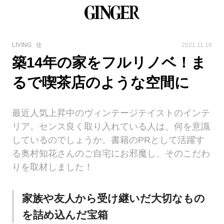
LIVING
住
2021.11.18
築14年の家をフルリノベ！ま
るで喫茶店のような空間に
最近人気上昇中のヴィンテージテイストのインテ
リア。センス良く取り入れている人は、何を意識
しているのでしょうか。書籍のPRとして活躍す
る奥村知花さんのご自宅にお邪魔し、そのこだわ
りを取材しました！
家族や友人から受け継いだ大切なもの
を詰め込んだ宝箱