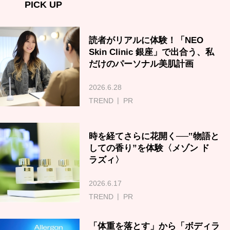
PICK UP
読者がリアルに体験！「NEO
Skin Clinic 銀座」で出合う、私
だけのパーソナル美肌計画
2026.6.28
TREND
PR
時を経てさらに花開く──‟物語と
しての香り”を体験〈メゾン ド
ラズィ〉
2026.6.17
TREND
PR
「体重を落とす」から「ボディラ