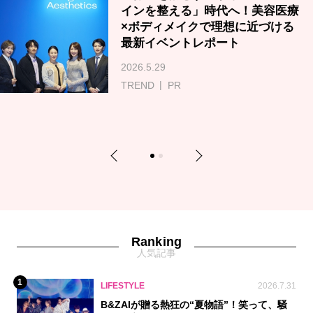
インを整える」時代へ！美容医療
×ボディメイクで理想に近づける
最新イベントレポート
2026.5.29
TREND
PR
Previous
Next
1
2
Ranking
人気記事
1
LIFESTYLE
2026.7.31
B&ZAIが贈る熱狂の“夏物語”！笑って、騒