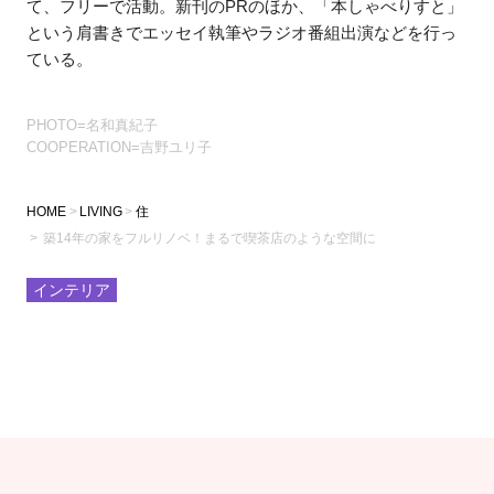
て、フリーで活動。新刊のPRのほか、「本しゃべりすと」
という肩書きでエッセイ執筆やラジオ番組出演などを行っ
ている。
PHOTO=名和真紀子
COOPERATION=吉野ユリ子
HOME
LIVING
住
築14年の家をフルリノベ！まるで喫茶店のような空間に
インテリア