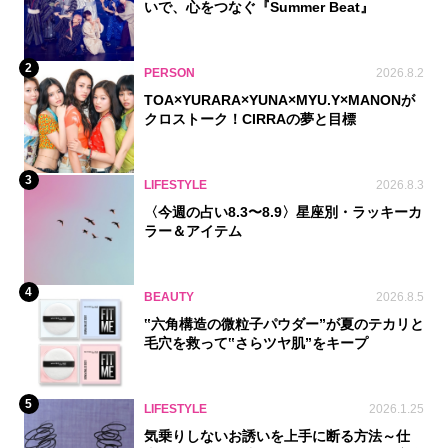
いで、心をつなぐ『Summer Beat』
2
PERSON
2026.8.2
TOA×YURARA×YUNA×MYU.Y×MANONが
クロストーク！CIRRAの夢と目標
3
LIFESTYLE
2026.8.3
〈今週の占い8.3〜8.9〉星座別・ラッキーカ
ラー＆アイテム
4
BEAUTY
2026.8.5
‟六角構造の微粒子パウダー”が夏のテカリと
毛穴を救って‟さらツヤ肌”をキープ
5
LIFESTYLE
2026.1.25
気乗りしないお誘いを上手に断る方法～仕