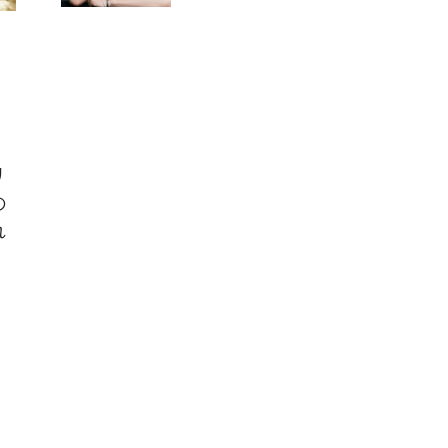
。
リ
の
れ