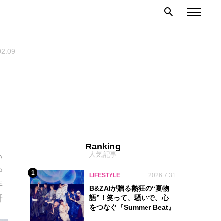
02.09
Ranking
人気記事
い
や
1
LIFESTYLE
2026.7.31
年
B&ZAIが贈る熱狂の“夏物
研
語”！笑って、騒いで、心
をつなぐ『Summer Beat』