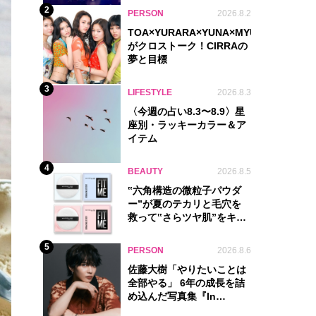
2
PERSON
2026.8.2
TOA×YURARA×YUNA×MYU.Y×MANON
がクロストーク！CIRRAの
夢と目標
3
LIFESTYLE
2026.8.3
〈今週の占い8.3〜8.9〉星
座別・ラッキーカラー＆ア
イテム
4
BEAUTY
2026.8.5
‟六角構造の微粒子パウダ
ー”が夏のテカリと毛穴を
救って‟さらツヤ肌”をキー
プ
5
PERSON
2026.8.6
佐藤大樹「やりたいことは
全部やる」 6年の成長を詰
め込んだ写真集『In
Motion』に込めた覚悟