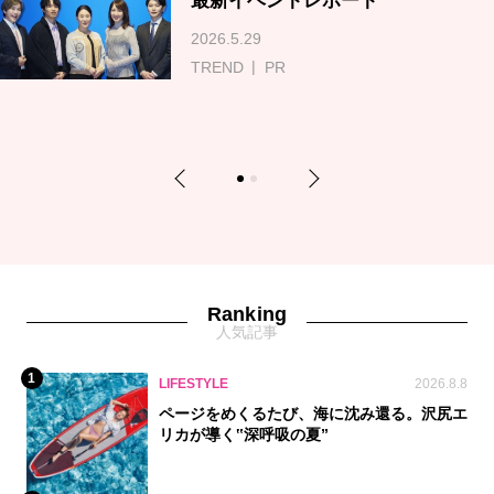
最新イベントレポート
2026.5.29
TREND
PR
Previous
Next
1
2
Ranking
人気記事
1
LIFESTYLE
2026.8.8
ページをめくるたび、海に沈み還る。沢尻エ
リカが導く‟深呼吸の夏”