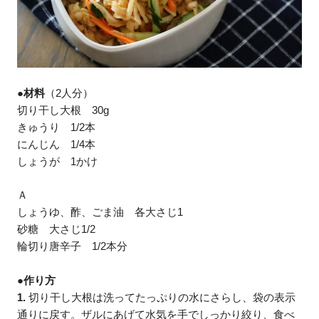
●材料
（2人分）
切り干し大根 30g
きゅうり 1/2本
にんじん 1/4本
しょうが 1かけ
Ａ
しょうゆ、酢、ごま油 各大さじ1
砂糖 大さじ1/2
輪切り唐辛子 1/2本分
●作り方
1.
切り干し大根は洗ってたっぷりの水にさらし、袋の表示
通りに戻す。ザルにあげて水気を手でしっかり絞り、食べ