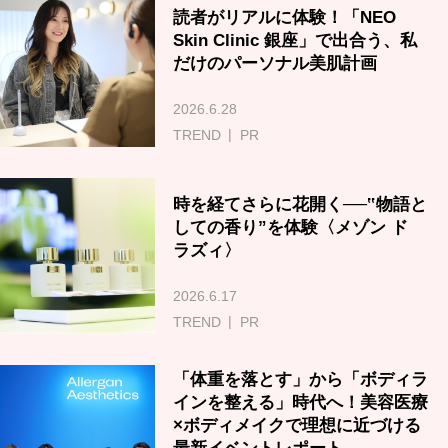
読者がリアルに体験！「NEO
Skin Clinic 銀座」で出合う、私
だけのパーソナル美肌計画
2026.6.28
TREND
PR
時を経てさらに花開く──‟物語と
しての香り”を体験〈メゾン ド
ラズィ〉
2026.6.17
TREND
PR
「体重を落とす」から「ボディラ
インを整える」時代へ！美容医療
×ボディメイクで理想に近づける