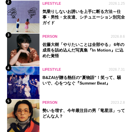
2
LIFESTYLE
2026.1.25
気乗りしないお誘いを上手に断る方法～仕
事・男性・女友達、シチュエーション別完全
ガイド
3
PERSON
2026.8.6
佐藤大樹「やりたいことは全部やる」 6年の
成長を詰め込んだ写真集『In Motion』に込
めた覚悟
4
LIFESTYLE
2026.7.31
B&ZAIが贈る熱狂の“夏物語”！笑って、騒
いで、心をつなぐ『Summer Beat』
5
PERSON
2023.2.8
勢いを増す、今年最注目の男「竜星涼」って
どんな人？