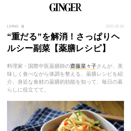
LIVING
食
2021.05.28
“重だる”を解消！さっぱりヘ
ルシー副菜【薬膳レシピ】
料理家・国際中医薬膳師の
齋藤菜々子
さんが、美
味しく食べながら体調を整える、薬膳レシピを紹
介。身近な食材の薬膳的効能を知って、毎日の暮
らしに役立てて。