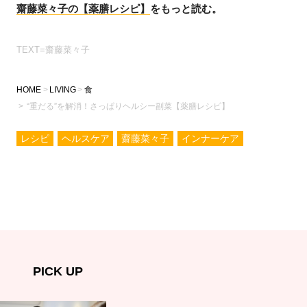
齋藤菜々子の【薬膳レシピ】
をもっと読む。
TEXT=齋藤菜々子
HOME
LIVING
食
“重だる”を解消！さっぱりヘルシー副菜【薬膳レシピ】
レシピ
ヘルスケア
齋藤菜々子
インナーケア
PICK UP