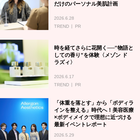
だけのパーソナル美肌計画
2026.6.28
TREND
PR
時を経てさらに花開く──‟物語と
しての香り”を体験〈メゾン ド
ラズィ〉
2026.6.17
TREND
PR
「体重を落とす」から「ボディラ
インを整える」時代へ！美容医療
×ボディメイクで理想に近づける
最新イベントレポート
2026.5.29