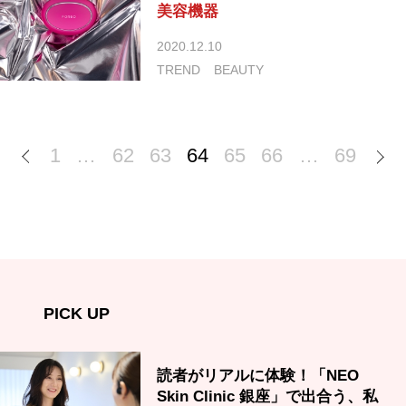
美容機器
2020.12.10
TREND
BEAUTY
1
…
62
63
64
65
66
…
69
PICK UP
読者がリアルに体験！「NEO
Skin Clinic 銀座」で出合う、私