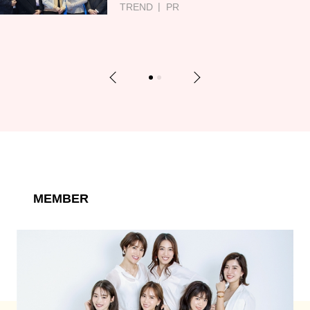
TREND
PR
Previous
Next
1
2
MEMBER