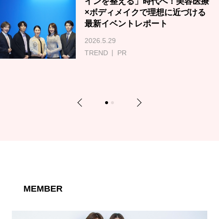
インを整える」時代へ！美容医療
×ボディメイクで理想に近づける
最新イベントレポート
2026.5.29
TREND
PR
Previous
Next
1
2
MEMBER