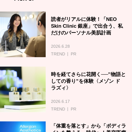
読者がリアルに体験！「NEO
Skin Clinic 銀座」で出合う、私
だけのパーソナル美肌計画
2026.6.28
TREND
PR
時を経てさらに花開く──‟物語と
しての香り”を体験〈メゾン ド
ラズィ〉
2026.6.17
TREND
PR
「体重を落とす」から「ボディラ