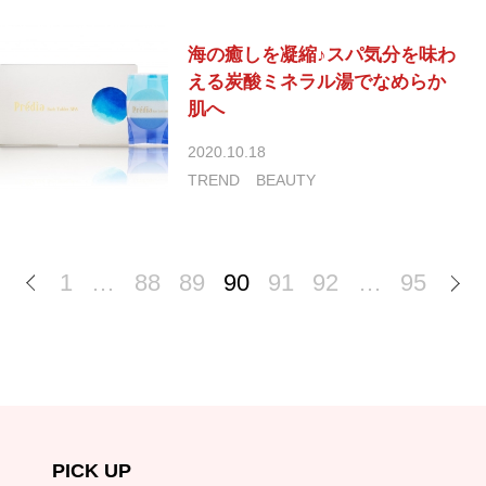
海の癒しを凝縮♪スパ気分を味わ
える炭酸ミネラル湯でなめらか
肌へ
2020.10.18
TREND
BEAUTY
1
…
88
89
90
91
92
…
95
PICK UP