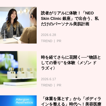
読者がリアルに体験！「NEO
Skin Clinic 銀座」で出合う、私
だけのパーソナル美肌計画
2026.6.28
TREND
PR
時を経てさらに花開く──‟物語と
しての香り”を体験〈メゾン ド
ラズィ〉
2026.6.17
TREND
PR
「体重を落とす」から「ボディラ
インを整える」時代へ！美容医療