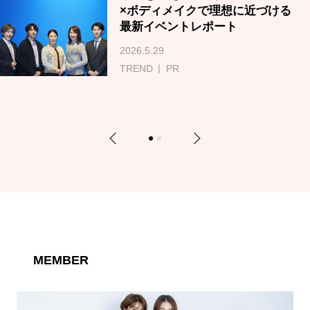
×ボディメイクで理想に近づける
最新イベントレポート
2026.5.29
TREND
PR
Previous
Next
1
2
MEMBER