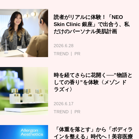
読者がリアルに体験！「NEO
Skin Clinic 銀座」で出合う、私
だけのパーソナル美肌計画
2026.6.28
TREND
PR
時を経てさらに花開く──‟物語と
しての香り”を体験〈メゾン ド
ラズィ〉
2026.6.17
TREND
PR
「体重を落とす」から「ボディラ
インを整える」時代へ！美容医療