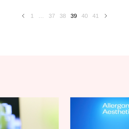
1
…
37
38
39
40
41