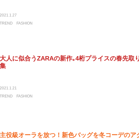
2021.1.27
TREND
FASHION
大人に似合うZARAの新作｡4桁プライスの春先取
集
2021.1.21
TREND
FASHION
主役級オーラを放つ！新色バッグを冬コーデのア