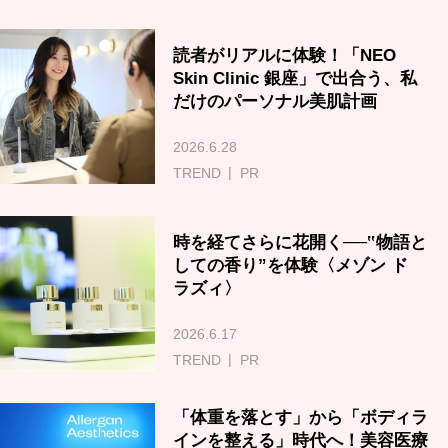
読者がリアルに体験！「NEO
Skin Clinic 銀座」で出合う、私
だけのパーソナル美肌計画
2026.6.28
TREND
PR
時を経てさらに花開く──‟物語と
しての香り”を体験〈メゾン ド
ラズィ〉
2026.6.17
TREND
PR
「体重を落とす」から「ボディラ
インを整える」時代へ！美容医療