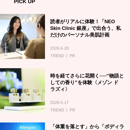
PICK UP
読者がリアルに体験！「NEO
Skin Clinic 銀座」で出合う、私
だけのパーソナル美肌計画
2026.6.28
TREND
PR
時を経てさらに花開く──‟物語と
しての香り”を体験〈メゾン ド
ラズィ〉
2026.6.17
TREND
PR
「体重を落とす」から「ボディラ