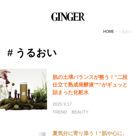
HOME
うるおい
# うるおい
肌の土壌バランスが整う！‟二段
仕立て熟成発酵液™”がギュッと
詰まった化粧水
2025.9.17
TREND
BEAUTY
夏気分に寄り添う！“肌や心に、