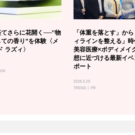
てさらに花開く──‟物
「体重を落とす」から
しての香り”を体験〈メ
ィラインを整える」時
ド ラズィ〉
美容医療×ボディメイ
想に近づける最新イベ
ポート
PR
2026.5.29
TREND
PR