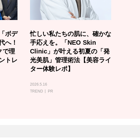
「ボデ
忙しい私たちの肌に、確かな
代へ！
手応えを。「NEO Skin
クで理
Clinic」が叶える初夏の「発
ントレ
光美肌」管理術法【美容ライ
ター体験レポ】
2026.5.16
TREND
PR