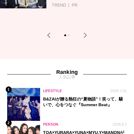
TREND
PR
Previous
Next
1
2
Ranking
人気記事
1
LIFESTYLE
2026.7.31
B&ZAIが贈る熱狂の“夏物語”！笑って、騒
いで、心をつなぐ『Summer Beat』
2
PERSON
2026.8.2
TOA×YURARA×YUNA×MYU.Y×MANONが