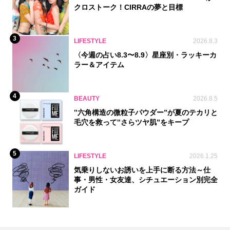
クロストーク！CIRRAの夢と目標
3
LIFESTYLE
2026.8.3
〈今週の占い8.3〜8.9〉星座別・ラッキーカ
ラー＆アイテム
4
BEAUTY
2026.8.5
‟六角構造の微粒子パウダー”が夏のテカリと
毛穴を救って‟さらツヤ肌”をキープ
5
LIFESTYLE
2026.1.25
気乗りしないお誘いを上手に断る方法～仕
事・男性・女友達、シチュエーション別完全
ガイド