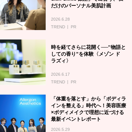
だけのパーソナル美肌計画
2026.6.28
TREND
PR
時を経てさらに花開く──‟物語と
しての香り”を体験〈メゾン ド
ラズィ〉
2026.6.17
TREND
PR
「体重を落とす」から「ボディラ
インを整える」時代へ！美容医療
×ボディメイクで理想に近づける
最新イベントレポート
2026.5.29