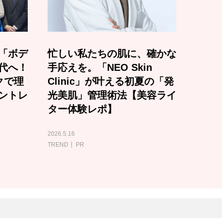
「ボデ
忙しい私たちの肌に、確かな
代へ！
手応えを。「NEO Skin
クで理
Clinic」が叶える初夏の「発
ントレ
光美肌」管理術法【美容ライ
ター体験レポ】
2026.5.16
TREND
PR