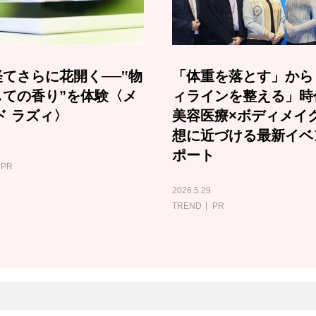
てさらに花開く──‟物
「体重を落とす」から
しての香り”を体験〈メ
ィラインを整える」時
ド ラズィ〉
美容医療×ボディメイ
想に近づける最新イベ
ポート
PR
2026.5.29
TREND
PR