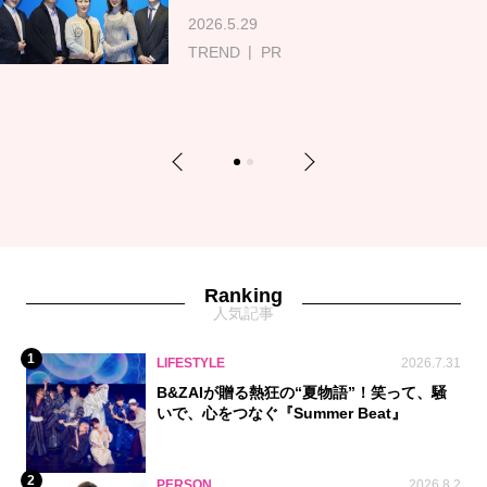
2026.5.29
TREND
PR
Previous
Next
1
2
Ranking
人気記事
1
LIFESTYLE
2026.7.31
B&ZAIが贈る熱狂の“夏物語”！笑って、騒
いで、心をつなぐ『Summer Beat』
2
PERSON
2026.8.2