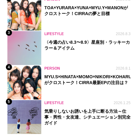
TOA×YURARA×YUNA×MYU.Y×MANONが
クロストーク！CIRRAの夢と目標
3
LIFESTYLE
2026.8.3
〈今週の占い8.3〜8.9〉星座別・ラッキーカ
ラー＆アイテム
4
PERSON
2026.8.1
MYU.S×HINATA×MOMO×NIKORI×KOHARU
がクロストーク！CIRRA最新EPの注目は？
5
LIFESTYLE
2026.1.25
気乗りしないお誘いを上手に断る方法～仕
事・男性・女友達、シチュエーション別完全
ガイド