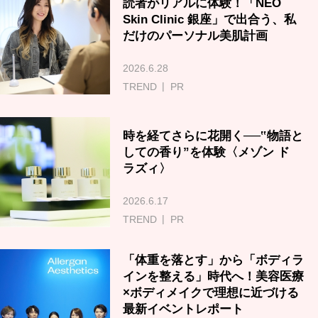
読者がリアルに体験！「NEO
Skin Clinic 銀座」で出合う、私
だけのパーソナル美肌計画
2026.6.28
TREND
PR
時を経てさらに花開く──‟物語と
しての香り”を体験〈メゾン ド
ラズィ〉
2026.6.17
TREND
PR
「体重を落とす」から「ボディラ
インを整える」時代へ！美容医療
×ボディメイクで理想に近づける
最新イベントレポート