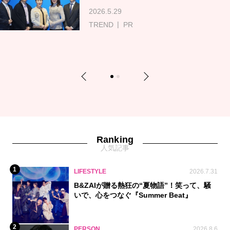
2026.5.29
TREND
PR
Previous
Next
1
2
Ranking
人気記事
1
LIFESTYLE
2026.7.31
B&ZAIが贈る熱狂の“夏物語”！笑って、騒
いで、心をつなぐ『Summer Beat』
2
PERSON
2026.8.6