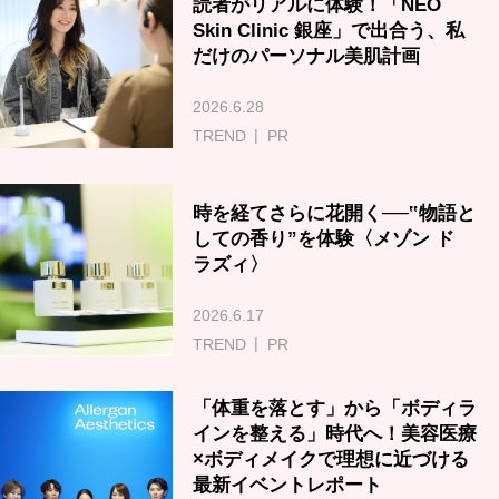
読者がリアルに体験！「NEO
Skin Clinic 銀座」で出合う、私
だけのパーソナル美肌計画
2026.6.28
TREND
PR
時を経てさらに花開く──‟物語と
しての香り”を体験〈メゾン ド
ラズィ〉
2026.6.17
TREND
PR
「体重を落とす」から「ボディラ
インを整える」時代へ！美容医療
×ボディメイクで理想に近づける
最新イベントレポート