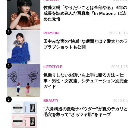
佐藤大樹「やりたいことは全部やる」 6年の
成長を詰め込んだ写真集『In Motion』に込
めた覚悟
3
PERSON
2022.10.15
田中みな実の“快感”な瞬間とは？愛犬とのラ
ブラブショットも公開
4
LIFESTYLE
2026.1.25
気乗りしないお誘いを上手に断る方法～仕
事・男性・女友達、シチュエーション別完全
ガイド
5
BEAUTY
2026.8.5
‟六角構造の微粒子パウダー”が夏のテカリと
毛穴を救って‟さらツヤ肌”をキープ