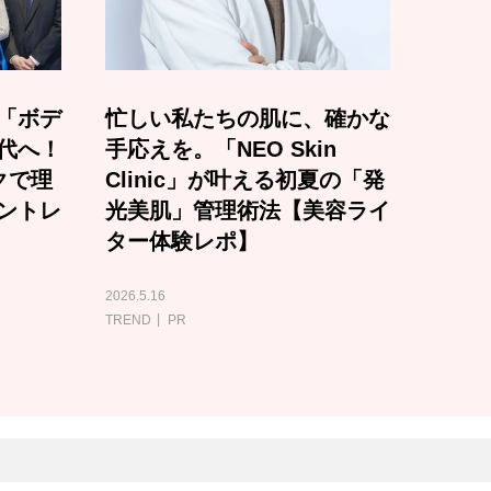
「ボデ
忙しい私たちの肌に、確かな
代へ！
手応えを。「NEO Skin
クで理
Clinic」が叶える初夏の「発
ントレ
光美肌」管理術法【美容ライ
ター体験レポ】
2026.5.16
TREND
PR