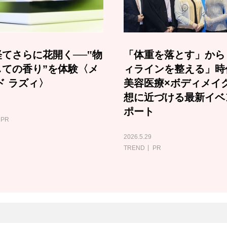
てさらに花開く──‟物
「体重を落とす」から
しての香り”を体験〈メ
ィラインを整える」時
ド ラズィ〉
美容医療×ボディメイ
想に近づける最新イベ
ポート
PR
2026.5.29
TREND
PR