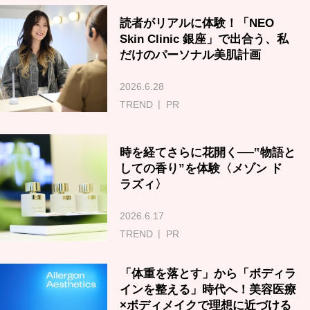
読者がリアルに体験！「NEO
Skin Clinic 銀座」で出合う、私
だけのパーソナル美肌計画
2026.6.28
TREND
PR
時を経てさらに花開く──‟物語と
しての香り”を体験〈メゾン ド
ラズィ〉
2026.6.17
TREND
PR
「体重を落とす」から「ボディラ
インを整える」時代へ！美容医療
×ボディメイクで理想に近づける