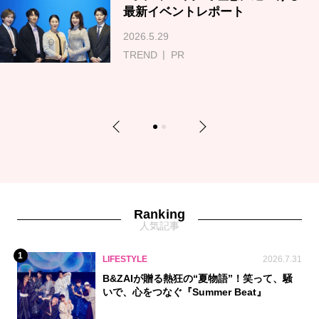
最新イベントレポート
2026.5.29
TREND
PR
Previous
Next
1
2
Ranking
人気記事
1
LIFESTYLE
2026.7.31
B&ZAIが贈る熱狂の“夏物語”！笑って、騒
いで、心をつなぐ『Summer Beat』