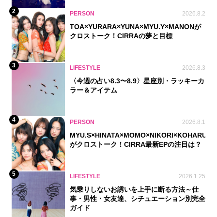
2
PERSON
2026.8.2
TOA×YURARA×YUNA×MYU.Y×MANONが
クロストーク！CIRRAの夢と目標
3
LIFESTYLE
2026.8.3
〈今週の占い8.3〜8.9〉星座別・ラッキーカ
ラー＆アイテム
4
PERSON
2026.8.1
MYU.S×HINATA×MOMO×NIKORI×KOHARU
がクロストーク！CIRRA最新EPの注目は？
5
LIFESTYLE
2026.1.25
気乗りしないお誘いを上手に断る方法～仕
事・男性・女友達、シチュエーション別完全
ガイド