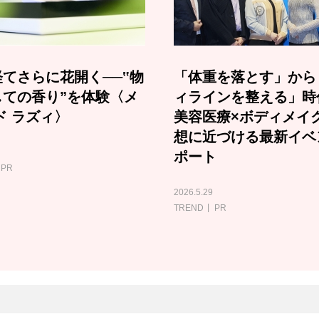
てさらに花開く──‟物
「体重を落とす」から
しての香り”を体験〈メ
ィラインを整える」時
ド ラズィ〉
美容医療×ボディメイ
想に近づける最新イベ
ポート
PR
2026.5.29
TREND
PR