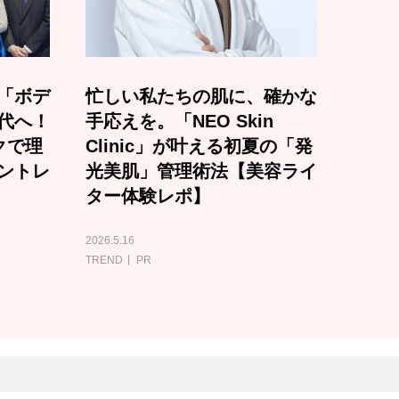
「ボデ
忙しい私たちの肌に、確かな
代へ！
手応えを。「NEO Skin
クで理
Clinic」が叶える初夏の「発
ントレ
光美肌」管理術法【美容ライ
ター体験レポ】
2026.5.16
TREND
PR