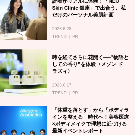
読者がリアルに体験！「NEO
Skin Clinic 銀座」で出合う、私
だけのパーソナル美肌計画
2026.6.28
TREND
PR
時を経てさらに花開く──‟物語と
しての香り”を体験〈メゾン ド
ラズィ〉
2026.6.17
TREND
PR
「体重を落とす」から「ボディラ
インを整える」時代へ！美容医療
×ボディメイクで理想に近づける
最新イベントレポート