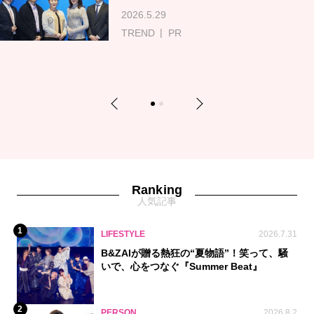
2026.5.29
TREND
PR
Previous
Next
1
2
Ranking
人気記事
1
LIFESTYLE
2026.7.31
B&ZAIが贈る熱狂の“夏物語”！笑って、騒
いで、心をつなぐ『Summer Beat』
2
PERSON
2026.8.2