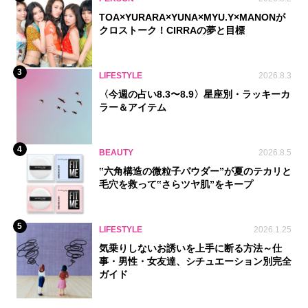
TOA×YURARA×YUNA×MYU.Y×MANONが
クロストーク！CIRRAの夢と目標
3
LIFESTYLE
2026.8.3
〈今週の占い8.3〜8.9〉星座別・ラッキーカ
ラー＆アイテム
4
BEAUTY
2026.8.5
‟六角構造の微粒子パウダー”が夏のテカリと
毛穴を救って‟さらツヤ肌”をキープ
5
LIFESTYLE
2026.1.25
気乗りしないお誘いを上手に断る方法～仕
事・男性・女友達、シチュエーション別完全
ガイド