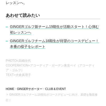
レッスンへ。
あわせて読みたい
GINGERゴルフ新チーム19期生が活動スタート！心弾む
初レッスンへ
GINGERゴルフチーム18期生が待望のコースデビュー！
本番の様子をレポート
PHOTO=高嶋佳代
COOPERATION=アコーディア・ガーデン東京ベイ（アコーディ
ア・ゴルフ）
TEXT=大倉真理子
HOME
GINGERサポーター
CLUB & EVENT
GINGERゴルフチーム19期生がコースデビューに向け、基礎を徹底修
行！