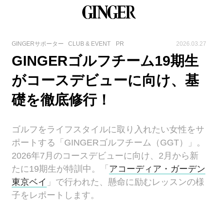
GINGERサポーター
CLUB & EVENT
PR
2026.03.27
GINGERゴルフチーム19期生
がコースデビューに向け、基
礎を徹底修行！
ゴルフをライフスタイルに取り入れたい女性をサ
ポートする「GINGERゴルフチーム（GGT）」。
2026年7月のコースデビューに向け、2月から新
たに19期生が特訓中。「
アコーディア・ガーデン
東京ベイ
」で行われた、懸命に励むレッスンの様
子をレポートします。