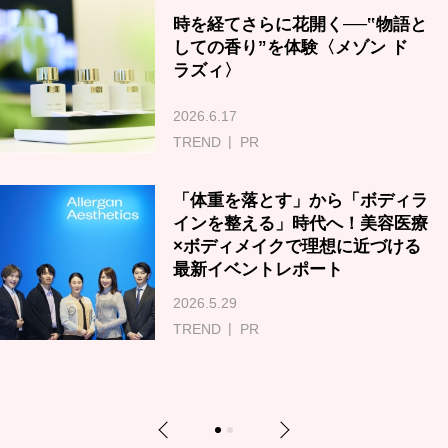
時を経てさらに花開く──‟物語と
しての香り”を体験〈メゾン ド
ラズィ〉
2026.6.17
TREND
PR
「体重を落とす」から「ボディラ
インを整える」時代へ！美容医療
×ボディメイクで理想に近づける
最新イベントレポート
2026.5.29
TREND
PR
Previous
Next
1
2