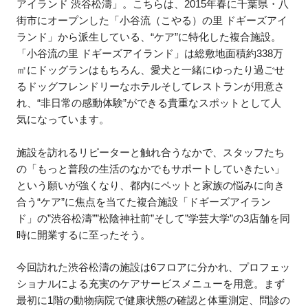
アイランド 渋谷松濤」。こちらは、2015年春に千葉県・八
街市にオープンした「小谷流（こやる）の里 ドギーズアイ
ランド」から派生している、“ケア”に特化した複合施設。
「小谷流の里 ドギーズアイランド」は総敷地面積約338万
㎡にドッグランはもちろん、愛犬と一緒にゆったり過ごせ
るドッグフレンドリーなホテルそしてレストランが用意さ
れ、“非日常の感動体験”ができる貴重なスポットとして人
気になっています。
施設を訪れるリピーターと触れ合うなかで、スタッフたち
の「もっと普段の生活のなかでもサポートしていきたい」
という願いが強くなり、都内にペットと家族の悩みに向き
合う“ケア”に焦点を当てた複合施設「ドギーズアイラン
ド」の”渋谷松濤””松陰神社前”そして”学芸大学”の3店舗を同
時に開業するに至ったそう。
今回訪れた渋谷松濤の施設は6フロアに分かれ、プロフェッ
ショナルによる充実のケアサービスメニューを用意。まず
最初に1階の動物病院で健康状態の確認と体重測定、問診の