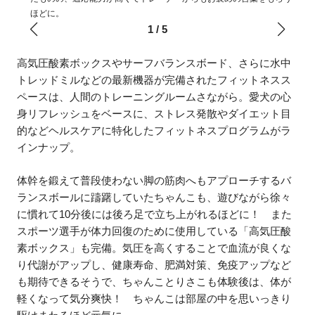
ほどに。
1
/
5
高気圧酸素ボックスやサーフバランスボード、さらに水中
トレッドミルなどの最新機器が完備されたフィットネスス
ペースは、人間のトレーニングルームさながら。愛犬の心
身リフレッシュをベースに、ストレス発散やダイエット目
的などヘルスケアに特化したフィットネスプログラムがラ
インナップ。
体幹を鍛えて普段使わない脚の筋肉へもアプローチするバ
ランスボールに躊躇していたちゃんこも、遊びながら徐々
に慣れて10分後には後ろ足で立ち上がれるほどに！ また
スポーツ選手が体力回復のために使用している「高気圧酸
素ボックス」も完備。気圧を高くすることで血流が良くな
り代謝がアップし、健康寿命、肥満対策、免疫アップなど
も期待できるそうで、ちゃんことりさこも体験後は、体が
軽くなって気分爽快！ ちゃんこは部屋の中を思いっきり