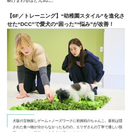
駆けまわるほど元気に。
【6F／トレーニング】“幼稚園スタイル”を進化さ
せた“DCC”で愛犬の“困った”“悩み”が改善！
活発
犬版の宝物探しゲーム＝ノーズワークに初挑戦のちゃんこ。最初は隠
された食べ物が分からなかったものの、エリザさんの丁寧で優しい指