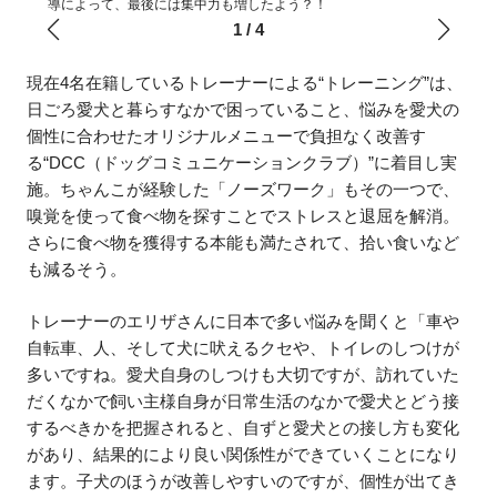
導によって、最後には集中力も増したよう？！
1
/
4
現在4名在籍しているトレーナーによる“トレーニング”は、
日ごろ愛犬と暮らすなかで困っていること、悩みを愛犬の
個性に合わせたオリジナルメニューで負担なく改善す
る“DCC（ドッグコミュニケーションクラブ）”に着目し実
施。ちゃんこが経験した「ノーズワーク」もその一つで、
嗅覚を使って食べ物を探すことでストレスと退屈を解消。
さらに食べ物を獲得する本能も満たされて、拾い食いなど
も減るそう。
トレーナーのエリザさんに日本で多い悩みを聞くと「車や
自転車、人、そして犬に吠えるクセや、トイレのしつけが
多いですね。愛犬自身のしつけも大切ですが、訪れていた
だくなかで飼い主様自身が日常生活のなかで愛犬とどう接
するべきかを把握されると、自ずと愛犬との接し方も変化
があり、結果的により良い関係性ができていくことになり
ます。子犬のほうが改善しやすいのですが、個性が出てき