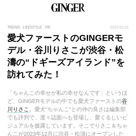
TREND
LIFESTYLE
PR
2024.02.01
愛犬ファーストのGINGERモ
デル・谷川りさこが渋谷・松
濤の“ドギーズアイランド”を
訪れてみた！
「ちゃんこの幸せが私の幸せなんです」というほ
ど、GINGERモデルの中でも愛犬ファーストの
谷
川りさこ
。愛犬“ちゃんこ”との仲の良さは編集部
でも評判で、度々誌面へも登場し、愛くるしいビ
ジュアルを披露しています。そこでりさこ＆ちゃ
んこが2023年12月に渋谷・松濤にオープンした