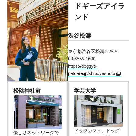
ドギーズアイラ
ンド
渋谷松濤
東京都渋谷区松濤1‐28‐5
03‐6555‐1600
https://doggys-
petcare.jp/shibuyashoto
松陰神社前
学芸大学
ドッグカフェ、ドッグ
優しさネットワークで