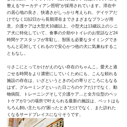
整える“サーカディアン照明”が採用されています。滞在中
の居心地の良さ、快適さがしっかり考えられ、デイケアだ
けでなく1泊2日から長期滞在までさまざまなプランが用
意。介護ケアは大型犬10歳以上、小型犬は13歳以上のシニ
ア犬に特化していて、食事の介助やトイレのお世話など24
時間ケアスタッフが常駐し、獣医も必要なタイミングでき
ちんと応対してくれるので安心かつ他の犬に気兼ねするこ
ともなし。
りさこにとってかけがえのない存在のちゃんこ。愛犬と過
ごせる時間をより濃密にしていくためにも、こんな頼れる
施設の存在は、いざというときの心の寄りどころにもなる
はず。グルーミングといった日ごろのケアだけでなく、動
物病院、トレーニングそして介護ケア…と全方位型のペッ
トケアが1つの場所で叶えられる最新の施設は、ペットはも
ちろん飼い主たちの“困ったとき”だけでなく、また訪れた
くなるサードプレイスになりそうです。