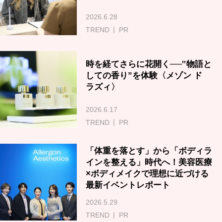
2026.6.28
TREND
PR
時を経てさらに花開く──‟物語と
しての香り”を体験〈メゾン ド
ラズィ〉
2026.6.17
TREND
PR
「体重を落とす」から「ボディラ
インを整える」時代へ！美容医療
×ボディメイクで理想に近づける
最新イベントレポート
2026.5.29
TREND
PR