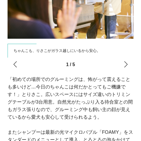
ちゃんこも、りさこがガラス越しにいるから安心。
1
/
5
「初めての場所でのグルーミングは、怖がって震えること
も多いけど…今日のちゃんこは何だかとってもご機嫌で
す！」とりさこ。広いスペースにはサイズ違いのトリミン
グテーブルが3台用意。自然光がたっぷり入る待合室との間
もガラス張りなので、グルーミング中も飼い主の顔が見え
ているから愛犬も安心して受けられるよう。
またシャンプーは最新の光マイクロバブル「FOAMY」をス
タンダードのメニューとして導入。とろとろの泡をかけて