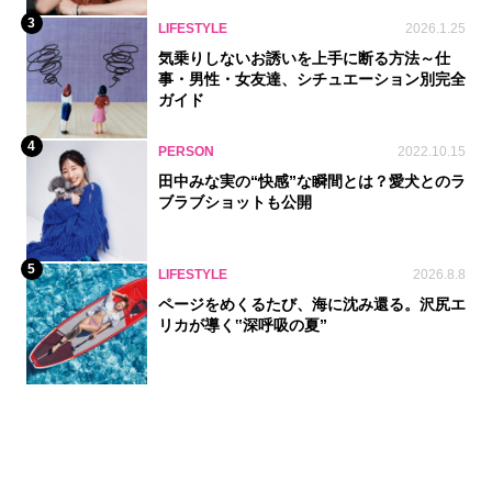
3
LIFESTYLE
2026.1.25
気乗りしないお誘いを上手に断る方法～仕
事・男性・女友達、シチュエーション別完全
ガイド
4
PERSON
2022.10.15
田中みな実の“快感”な瞬間とは？愛犬とのラ
ブラブショットも公開
5
LIFESTYLE
2026.8.8
ページをめくるたび、海に沈み還る。沢尻エ
リカが導く‟深呼吸の夏”