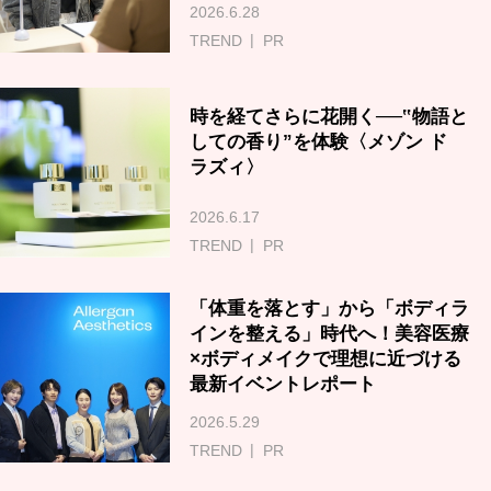
2026.6.28
TREND
PR
時を経てさらに花開く──‟物語と
しての香り”を体験〈メゾン ド
ラズィ〉
2026.6.17
TREND
PR
「体重を落とす」から「ボディラ
インを整える」時代へ！美容医療
×ボディメイクで理想に近づける
最新イベントレポート
2026.5.29
TREND
PR