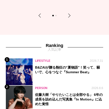
Previous
Next
1
2
Ranking
人気記事
1
LIFESTYLE
2026.7.31
B&ZAIが贈る熱狂の“夏物語”！笑って、騒
いで、心をつなぐ『Summer Beat』
2
PERSON
2026.8.6
佐藤大樹「やりたいことは全部やる」 6年の
成長を詰め込んだ写真集『In Motion』に込
めた覚悟