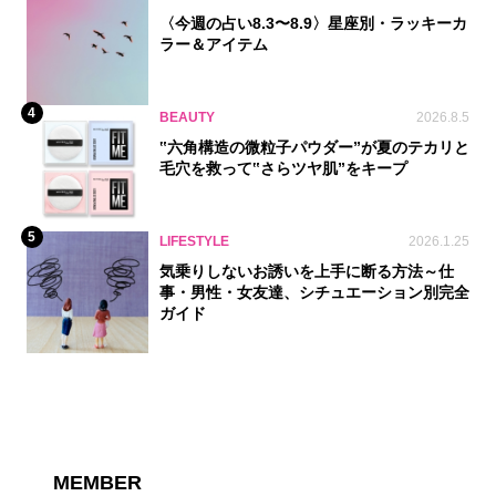
〈今週の占い8.3〜8.9〉星座別・ラッキーカ
ラー＆アイテム
4
BEAUTY
2026.8.5
‟六角構造の微粒子パウダー”が夏のテカリと
毛穴を救って‟さらツヤ肌”をキープ
5
LIFESTYLE
2026.1.25
気乗りしないお誘いを上手に断る方法～仕
事・男性・女友達、シチュエーション別完全
ガイド
MEMBER