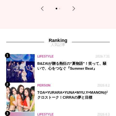
Previous
Next
1
2
Ranking
人気記事
1
LIFESTYLE
2026.7.31
B&ZAIが贈る熱狂の“夏物語”！笑って、騒
いで、心をつなぐ『Summer Beat』
2
PERSON
2026.8.2
TOA×YURARA×YUNA×MYU.Y×MANONが
クロストーク！CIRRAの夢と目標
3
LIFESTYLE
2026.8.3