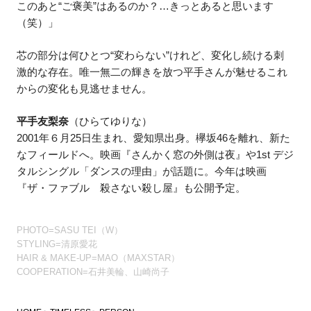
このあと“ご褒美”はあるのか？…きっとあると思います
（笑）」
芯の部分は何ひとつ“変わらない”けれど、変化し続ける刺
激的な存在。唯一無二の輝きを放つ平手さんが魅せるこれ
からの変化も見逃せません。
平手友梨奈
（ひらてゆりな）
2001年６月25日生まれ、愛知県出身。欅坂46を離れ、新た
なフィールドへ。映画『さんかく窓の外側は夜』や1st デジ
タルシングル「ダンスの理由」が話題に。今年は映画
『ザ・ファブル 殺さない殺し屋』も公開予定。
PHOTO=SASU TEI（W）
STYLING=清原愛花
HAIR & MAKE-UP=MAO（MAXSTAR）
COOPERATION=石井美輪、山崎尚子