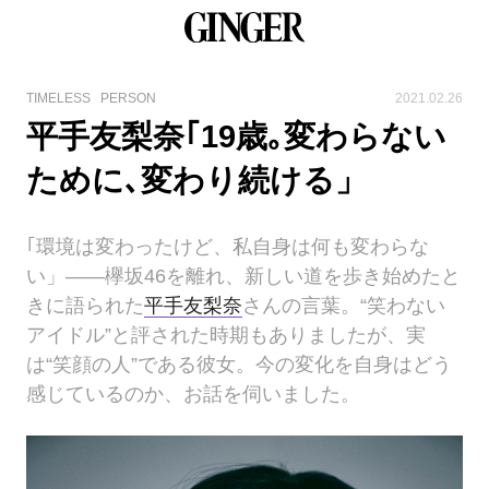
TIMELESS
PERSON
2021.02.26
平手友梨奈｢19歳｡変わらない
ために､変わり続ける」
｢環境は変わったけど、私自身は何も変わらな
い」——欅坂46を離れ、新しい道を歩き始めたと
きに語られた
平手友梨奈
さんの言葉。“笑わない
アイドル”と評された時期もありましたが、実
は“笑顔の人”である彼女。今の変化を自身はどう
感じているのか、お話を伺いました。