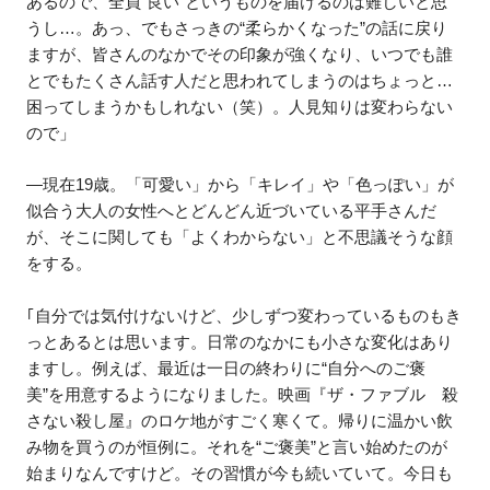
あるので、全員“良い”というものを届けるのは難しいと思
うし…。あっ、でもさっきの“柔らかくなった”の話に戻り
ますが、皆さんのなかでその印象が強くなり、いつでも誰
とでもたくさん話す人だと思われてしまうのはちょっと…
困ってしまうかもしれない（笑）。人見知りは変わらない
ので」
―現在19歳。「可愛い」から「キレイ」や「色っぽい」が
似合う大人の女性へとどんどん近づいている平手さんだ
が、そこに関しても「よくわからない」と不思議そうな顔
をする。
｢自分では気付けないけど、少しずつ変わっているものもき
っとあるとは思います。日常のなかにも小さな変化はあり
ますし。例えば、最近は一日の終わりに“自分へのご褒
美”を用意するようになりました。映画『ザ・ファブル 殺
さない殺し屋』のロケ地がすごく寒くて。帰りに温かい飲
み物を買うのが恒例に。それを“ご褒美”と言い始めたのが
始まりなんですけど。その習慣が今も続いていて。今日も