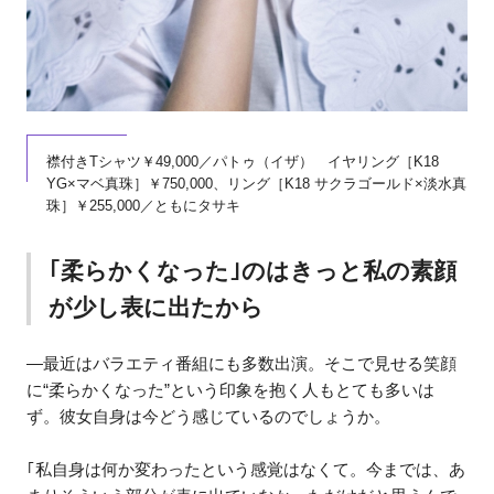
襟付きTシャツ￥49,000／パトゥ（イザ） イヤリング［K18
YG×マベ真珠］￥750,000、リング［K18 サクラゴールド×淡水真
珠］￥255,000／ともにタサキ
｢柔らかくなった｣のはきっと私の素顔
が少し表に出たから
―最近はバラエティ番組にも多数出演。そこで見せる笑顔
に“柔らかくなった”という印象を抱く人もとても多いは
ず。彼女自身は今どう感じているのでしょうか。
｢私自身は何か変わったという感覚はなくて。今までは、あ