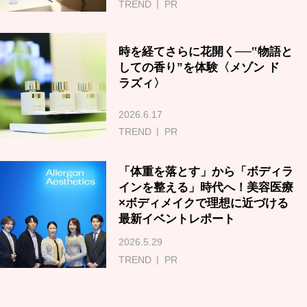
TREND
PR
時を経てさらに花開く──‟物語と
しての香り”を体験〈メゾン ド
ラズィ〉
2026.6.17
TREND
PR
「体重を落とす」から「ボディラ
インを整える」時代へ！美容医療
×ボディメイクで理想に近づける
最新イベントレポート
2026.5.29
TREND
PR