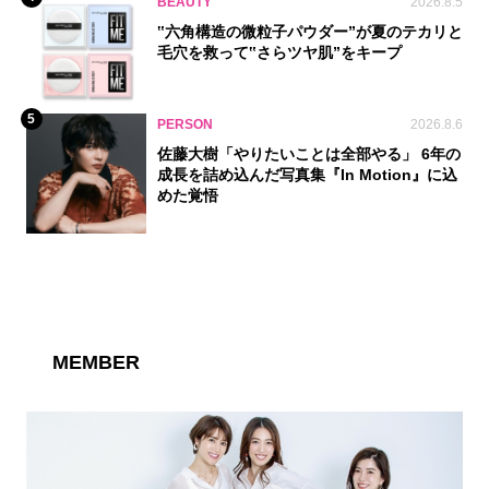
BEAUTY
2026.8.5
‟六角構造の微粒子パウダー”が夏のテカリと
毛穴を救って‟さらツヤ肌”をキープ
5
PERSON
2026.8.6
佐藤大樹「やりたいことは全部やる」 6年の
成長を詰め込んだ写真集『In Motion』に込
めた覚悟
MEMBER