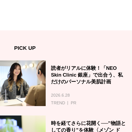
PICK UP
読者がリアルに体験！「NEO
Skin Clinic 銀座」で出合う、私
だけのパーソナル美肌計画
2026.6.28
TREND
PR
時を経てさらに花開く──‟物語と
しての香り”を体験〈メゾン ド