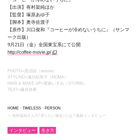
【出演】有村架純ほか
【監督】塚原あゆ子
【脚本】奥寺佐渡子
【原作】川口俊和『コーヒーが冷めないうちに』（サンマ
ーク出版）
9月21日（金）全国東宝系にて公開
http://coffee-movie.jp/
PHOTO=黒沼諭（aosora）
STYLING=瀬川結美子（NOMA）
HAIR & MAKE-UP=尾曲いずみ（STORM）
TEXT=藤井存希
HOME
TIMELESS
PERSON
有村架純さんの｢戻りたい過去｣とは？最新インタビュー
インタビュー
生き方