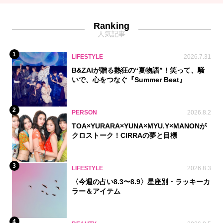
Ranking
人気記事
1
LIFESTYLE
2026.7.31
B&ZAIが贈る熱狂の“夏物語”！笑って、騒
いで、心をつなぐ『Summer Beat』
2
PERSON
2026.8.2
TOA×YURARA×YUNA×MYU.Y×MANONが
クロストーク！CIRRAの夢と目標
3
LIFESTYLE
2026.8.3
〈今週の占い8.3〜8.9〉星座別・ラッキーカ
ラー＆アイテム
4