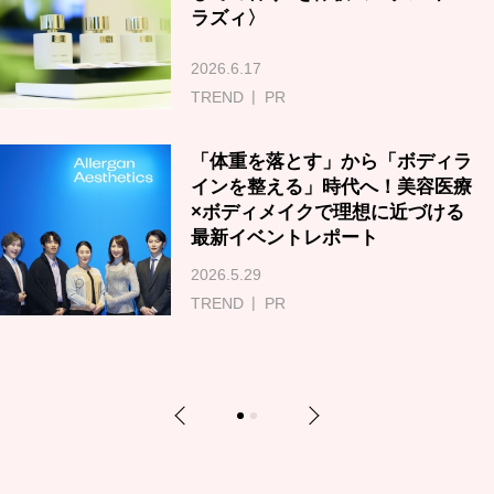
ラズィ〉
2026.6.17
TREND
PR
「体重を落とす」から「ボディラ
インを整える」時代へ！美容医療
×ボディメイクで理想に近づける
最新イベントレポート
2026.5.29
TREND
PR
Previous
Next
1
2