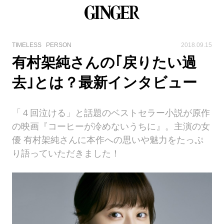
TIMELESS
PERSON
2018.09.15
有村架純さんの｢戻りたい過
去｣とは？最新インタビュー
「４回泣ける」と話題のベストセラー小説が原作
の映画『コーヒーが冷めないうちに』。主演の女
優 有村架純さんに本作への思いや魅力をたっぷ
り語っていただきました！