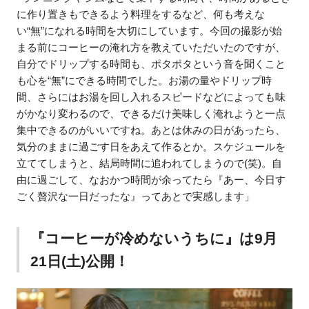
に作り置きもできるよう料理をするなど、何も考えな
い“無”になれる時間を大切にしています。今回の撮影が始
まる前にコーヒーの淹れ方を教えていただいたのですが、
自分でドリップする時間も、ポタポタという音を聞くこと
も心を“無”にできる時間でした。お湯の量やドリップ時
間、さらにはお湯を回し入れるスピードなどによっても味
がかなり変わるので、できるだけ美味しく淹れようと一点
集中できるのがいいですね。あとは休みの日があったら、
気分のままに過ごす日をあえて作るとか。スケジュールを
立ててしまうと、結局時間に追われてしまうので(笑)。自
由に過ごして、なおかつ時間が余ってたら『あー、今日す
ごく贅沢な一日だったな』ってあとで実感します」
『コーヒーが冷めないうちに』は9月
21日(土)公開！