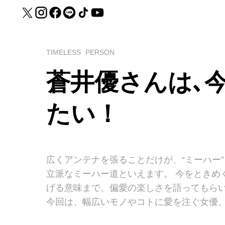
TIMELESS
PERSON
蒼井優さんは､
たい！
広くアンテナを張ることだけが、“ミーハー
立派なミーハー道といえます。 今をときめ
げる意味まで、偏愛の楽しさを語ってもら
今回は、幅広いモノやコトに愛を注ぐ女優