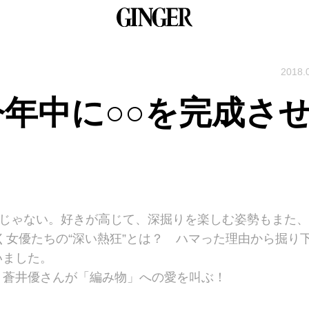
2018.
今年中に○○を完成さ
”じゃない。好きが高じて、深掘りを楽しむ姿勢もまた、
く女優たちの“深い熱狂”とは？ ハマった理由から掘り
いました。
、蒼井優さんが「編み物」への愛を叫ぶ！