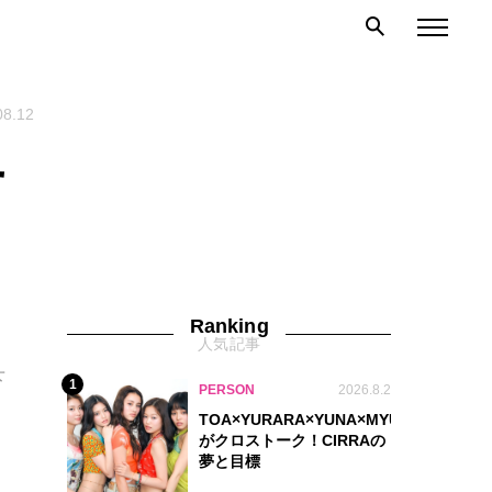
08.12
せ
Ranking
人気記事
下
1
PERSON
2026.8.2
TOA×YURARA×YUNA×MYU.Y×MANON
がクロストーク！CIRRAの
夢と目標