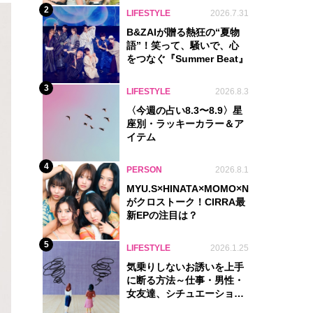
2
LIFESTYLE
2026.7.31
B&ZAIが贈る熱狂の“夏物
語”！笑って、騒いで、心
をつなぐ『Summer Beat』
3
LIFESTYLE
2026.8.3
〈今週の占い8.3〜8.9〉星
座別・ラッキーカラー＆ア
イテム
4
PERSON
2026.8.1
MYU.S×HINATA×MOMO×NIKORI×KOHA
がクロストーク！CIRRA最
新EPの注目は？
5
LIFESTYLE
2026.1.25
気乗りしないお誘いを上手
に断る方法～仕事・男性・
女友達、シチュエーション
別完全ガイド