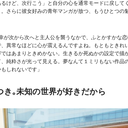
あるけど、次行こう」と自分の心を通常モードに戻して
う。さらに彼女好みの青年マンガが放つ、もうひとつの
不幸が次から次へと主人公を襲うなかで、ふとかすかな恋
で、異常なほどに心が震えるんですよね。もともときれ
ガではあまりときめかない。生きるか死ぬかの設定で描
て、純粋さが光って見える。夢なんて１ミリもない作品
かもしれないです」
つき｡未知の世界が好きだから