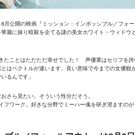
、8月公開の映画『ミッション：インポッシブル／フォー
を華麗に操り暗殺を企てる謎の美女ホワイト・ウィドウ
できたことはただただ幸せでした！ 声優業はセリフを誇
居とはベクトルが違います。良い意味で今までの女優観
でいるんです」
なおさら見たい。そういう性分だそう。
ライフワーク。好きな分野でミーハー魂を研ぎ澄ますのが