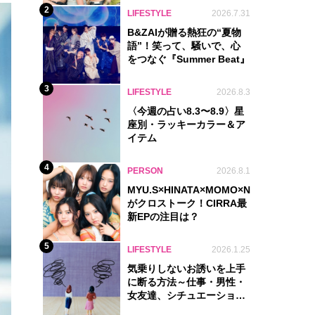
2
LIFESTYLE
2026.7.31
B&ZAIが贈る熱狂の“夏物
語”！笑って、騒いで、心
をつなぐ『Summer Beat』
3
LIFESTYLE
2026.8.3
〈今週の占い8.3〜8.9〉星
座別・ラッキーカラー＆ア
イテム
4
PERSON
2026.8.1
MYU.S×HINATA×MOMO×NIKORI×KOHA
がクロストーク！CIRRA最
新EPの注目は？
5
LIFESTYLE
2026.1.25
気乗りしないお誘いを上手
に断る方法～仕事・男性・
女友達、シチュエーション
別完全ガイド