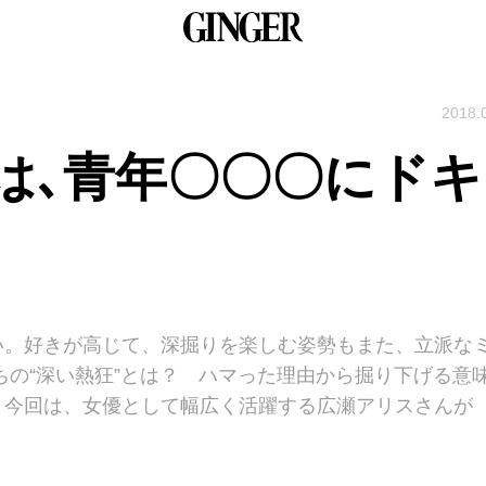
2018.
は､青年〇〇〇にドキ
い。好きが高じて、深掘りを楽しむ姿勢もまた、立派な
ちの“深い熱狂”とは？ ハマった理由から掘り下げる意
。今回は、女優として幅広く活躍する広瀬アリスさんが