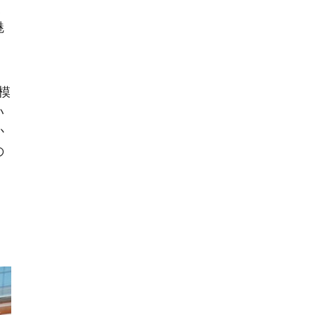
く
魅
模
い
か
の