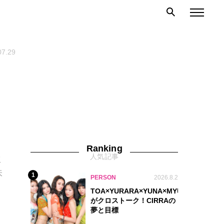
07.29
Ranking
人気記事
ミ
味
1
PERSON
2026.8.2
TOA×YURARA×YUNA×MYU.Y×MANON
がクロストーク！CIRRAの
夢と目標