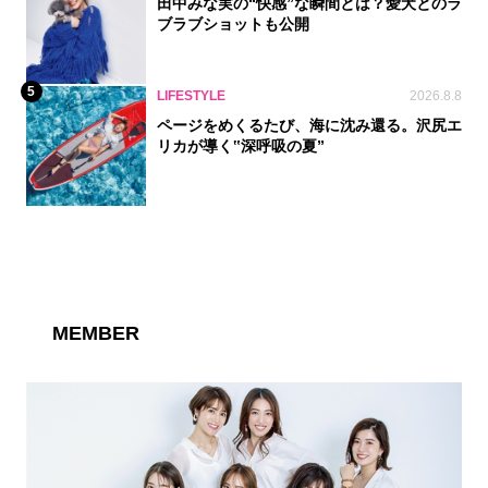
田中みな実の“快感”な瞬間とは？愛犬とのラ
ブラブショットも公開
5
LIFESTYLE
2026.8.8
ページをめくるたび、海に沈み還る。沢尻エ
リカが導く‟深呼吸の夏”
MEMBER