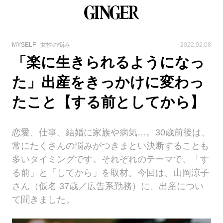
MYSELF
女性の悩み
2022.02.08
「楽に生きられるようになっ
た」出産をきっかけに変わっ
たこと【する前としてから】
恋愛、仕事、結婚に家族や病気…。30歳前後は、
常にたくさんの悩みがつきまとい決断することも
多いタイミングです。それぞれのテーマで、「す
る前」と「してから」を取材。今回は、山岡涼子
さん（仮名 37歳／広告系勤務）に、出産につい
て聞きました。