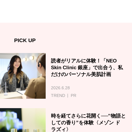
PICK UP
読者がリアルに体験！「NEO
Skin Clinic 銀座」で出合う、私
だけのパーソナル美肌計画
2026.6.28
TREND
PR
時を経てさらに花開く──‟物語と
しての香り”を体験〈メゾン ド
ラズィ〉