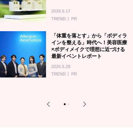
2026.6.17
TREND
PR
「体重を落とす」から「ボディラ
インを整える」時代へ！美容医療
×ボディメイクで理想に近づける
最新イベントレポート
2026.5.29
TREND
PR
Previous
Next
1
2