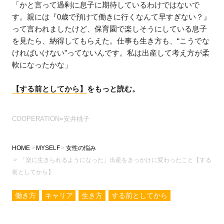
「かと言って過剰に息子に期待しているわけではないで
す。親には『0歳で預けて働きに行くなんて早すぎない？』
って言われましたけど、保育園で楽しそうにしている息子
を見たら、納得してもらえた。仕事も生き方も、“こうでな
ければいけない”ってないんです。私は出産して考え方が柔
軟になったかな」
【する前としてから】
をもっと読む。
COOPERATION=安井桃子
HOME
MYSELF
女性の悩み
「楽に生きられるようになった」出産をきっかけに変わったこと【する
前としてから】
働き方
キャリア
生き方
する前としてから