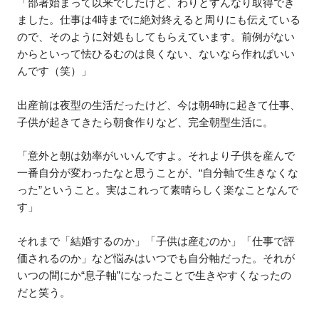
「部署始まって以来でしたけど、わりとすんなり取得でき
ました。仕事は4時までに絶対終えると周りにも伝えている
ので、そのように対処もしてもらえています。前例がない
からといって怯ひるむのは良くない、ないなら作ればいい
んです（笑）」
出産前は夜型の生活だったけど、今は朝4時に起きて仕事、
子供が起きてきたら朝食作りなど、完全朝型生活に。
「意外と朝は効率がいいんですよ。それより子供を産んで
一番自分が変わったなと思うことが、“自分軸で生きなくな
った”ということ。実はこれって素晴らしく楽なことなんで
す」
それまで「結婚するのか」「子供は産むのか」「仕事で評
価されるのか」など悩みはいつでも自分軸だった。それが
いつの間にか“息子軸”になったことで生きやすくなったの
だと笑う。