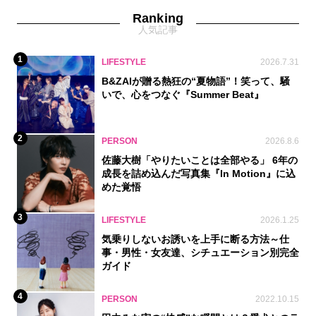
Ranking
人気記事
1
LIFESTYLE
2026.7.31
B&ZAIが贈る熱狂の“夏物語”！笑って、騒
いで、心をつなぐ『Summer Beat』
2
PERSON
2026.8.6
佐藤大樹「やりたいことは全部やる」 6年の
成長を詰め込んだ写真集『In Motion』に込
めた覚悟
3
LIFESTYLE
2026.1.25
気乗りしないお誘いを上手に断る方法～仕
事・男性・女友達、シチュエーション別完全
ガイド
4
PERSON
2022.10.15