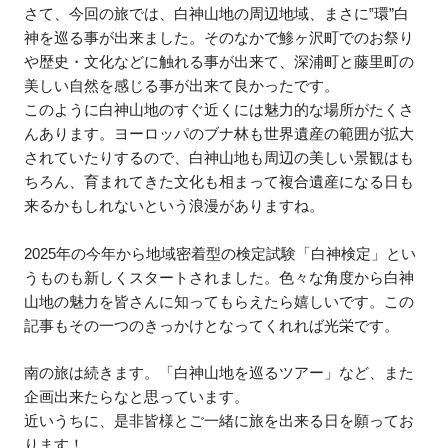
さて、今回の旅では、白神山地の周辺地域、まさに‟環”白
神を巡る事が出来ました。そのなかで鯵ヶ沢町でのお祭り
や歴史・文化などに触れる事が出来て、深浦町と藤里町の
美しい自然を感じる事が出来て良かったです。
このように白神山地のすぐ近くには魅力的な場所がたくさ
んあります。ヨーロッパのブナ林も世界遺産の範囲が拡大
されていたりするので、白神山地も周辺の美しい景観はも
ちろん、育まれてきた文化も相まって複合遺産になる日も
来るかもしれないという浪漫がありますね。
2025年の今年から地域密着型の検定試験「白神検定」とい
うものも新しくスタートされました。色々な角度から白神
山地の魅力を皆さんに知ってもらえたら嬉しいです。この
記事もその一つのきっかけとなってくれれば光栄です。
南の旅は続きます。「白神山地を巡るツアー」など、また
企画出来たらなと思っています。
近いうちに、是非皆様とご一緒に旅を出来る日を願ってお
ります！