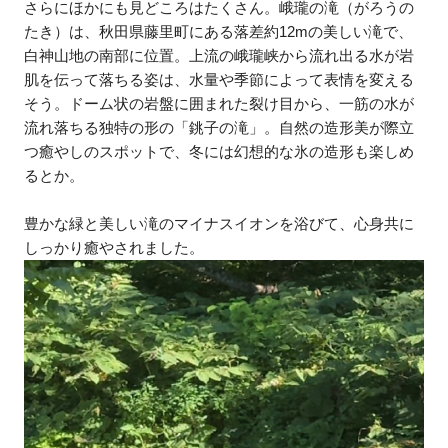
さらにほかにも見どころはたくさん。峨瓏の滝（がろうの
たき）は、秋田県藤里町にある落差約12mの美しい滝で、
白神山地の南部に位置。上流の峨瓏峡から流れ出る水が岩
肌を伝って落ちる姿は、水量や季節によって表情を変える
そう。ドーム状の岩盤に囲まれた裂け目から、一筋の水が
流れ落ちる独特の形の「銚子の滝」。自然の造形美が際立
つ癒やしのスポットで、冬には幻想的な氷の造形も楽しめ
るとか。
豊かな緑と美しい滝のマイナスイオンを浴びて、心身共に
しっかり癒やされました。