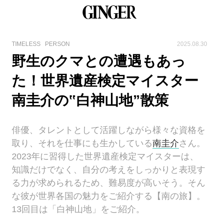
TIMELESS
PERSON
2025.08.30
野生のクマとの遭遇もあっ
た！世界遺産検定マイスター
南圭介の‟白神山地”散策
俳優、タレントとして活躍しながら様々な資格を
取り、それを仕事にも生かしている
南圭介
さん。
2023年に習得した世界遺産検定マイスターは、
知識だけでなく、自分の考えをしっかりと表現す
る力が求められるため、難易度が高いそう。そん
な彼が世界各国の魅力をご紹介する【南の旅】。
13回目は「白神山地」をご紹介。