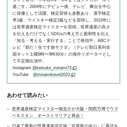
過ごす。2004年にデビュー後、テレビ、舞台を中心
に俳優として活躍。検定習得も多数あり、漢字検定
準1級、ウイスキー検定2級などを習得し、2023年に
は世界遺産検定マイスターを習得。世界遺産の良さ
を伝えるだけでなくSDGsの考え方と親和性を伝え、
「知る・考える・実行する」ことで発信中。ABCテ
レビ『朝だ！生です旅サラダ』（テレビ朝日系列全
国ネット土曜8時〜9時30分）の海外リポーターとし
て不定期出演中。
Instagram
@keisuke_minami73
YouTube
@minamitravel2023
あわせて読みたい
世界遺産検定マイスター南圭介が大阪・関西万博でウズ
ベキスタン、オーストラリアと再会！
日本で最新の世界遺産認定地「佐渡島の金山」に再訪を