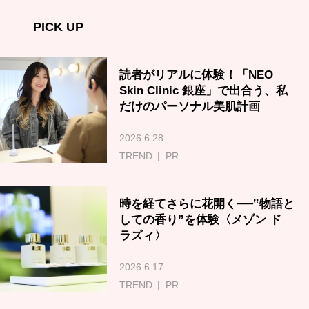
PICK UP
読者がリアルに体験！「NEO
Skin Clinic 銀座」で出合う、私
だけのパーソナル美肌計画
2026.6.28
TREND
PR
時を経てさらに花開く──‟物語と
しての香り”を体験〈メゾン ド
ラズィ〉
2026.6.17
TREND
PR