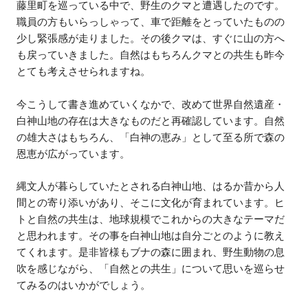
藤里町を巡っている中で、野生のクマと遭遇したのです。
職員の方もいらっしゃって、車で距離をとっていたものの
少し緊張感が走りました。その後クマは、すぐに山の方へ
も戻っていきました。自然はもちろんクマとの共生も昨今
とても考えさせられますね。
今こうして書き進めていくなかで、改めて世界自然遺産・
白神山地の存在は大きなものだと再確認しています。自然
の雄大さはもちろん、「白神の恵み」として至る所で森の
恩恵が広がっています。
縄文人が暮らしていたとされる白神山地、はるか昔から人
間との寄り添いがあり、そこに文化が育まれています。ヒ
トと自然の共生は、地球規模でこれからの大きなテーマだ
と思われます。その事を白神山地は自分ごとのように教え
てくれます。是非皆様もブナの森に囲まれ、野生動物の息
吹を感じながら、「自然との共生」について思いを巡らせ
てみるのはいかがでしょう。