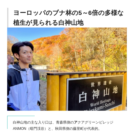
ヨーロッパのブナ林の5～6倍の多様な
植生が見られる白神山地
白神山地の主な入り口は、青森県側の
ア
クアグリーンビレッジ
ANMON（暗門渓谷）と、秋田県側の藤里町が代表的。