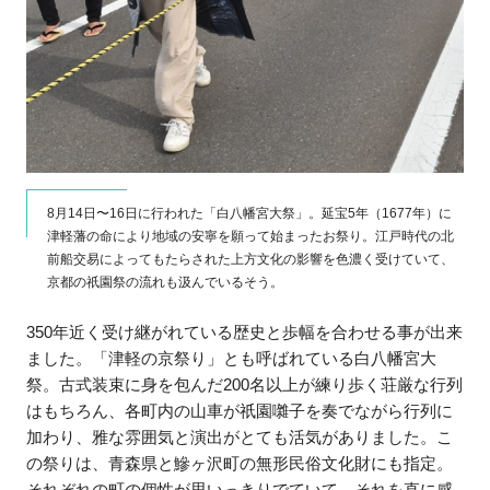
8月14日〜16日に行われた「白八幡宮大祭」。延宝5年（1677年）に
津軽藩の命により地域の安寧を願って始まったお祭り。江戸時代の北
前船交易によってもたらされた上方文化の影響を色濃く受けていて、
京都の祇園祭の流れも汲んでいるそう。
350年近く受け継がれている歴史と歩幅を合わせる事が出来
ました。「津軽の京祭り」とも呼ばれている白八幡宮大
祭。古式装束に身を包んだ200名以上が練り歩く荘厳な行列
はもちろん、各町内の山車が祇園囃子を奏でながら行列に
加わり、雅な雰囲気と演出がとても活気がありました。こ
の祭りは、青森県と鰺ヶ沢町の無形民俗文化財にも指定。
それぞれの町の個性が思いっきりでていて、それを直に感