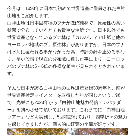
今月は、1993年に日本で初めて世界遺産に登録された白神
山地をご紹介します。
白神山地は日本固有種のブナがほぼ純林で、原始性の高い
状態で分布しているとても貴重な場所です。日本以外でも
世界遺産となっているブナ林は「カルパティア山脈と他の
ヨーロッパ地域のブナ原生林」がありますが、日本のブナ
は氷河に覆われる事がなかった為、時計の針を止める事な
く、早い段階で現在の分布域に達した事により、ヨーロッ
パのブナ林の5～6倍の多様な植生が見られるとされていま
す。
そんな日本が誇る白神山地の世界遺産登録30周年と、南が
世界遺産検定マイスターを取得した年が同じというご縁
で、光栄にも2023年から「白神山地魅力発信アンバサダ
ー」を務めさせて頂いております。これまでに「白神山地
ツアー」なども実施し、5回程訪れており、四季折々の魅力
を感じてきましたが、個人的に紅葉の季節が好きです。