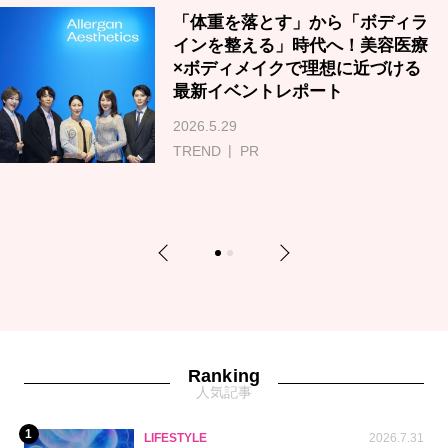
「体重を落とす」から「ボディラ
インを整える」時代へ！美容医療
×ボディメイクで理想に近づける
最新イベントレポート
2026.5.29
TREND
PR
Previous
Next
1
2
Ranking
人気記事
1
LIFESTYLE
2026.7.31