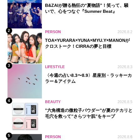
B&ZAIが贈る熱狂の“夏物語”！笑って、騒
いで、心をつなぐ『Summer Beat』
2
PERSON
2026.8.2
TOA×YURARA×YUNA×MYU.Y×MANONが
クロストーク！CIRRAの夢と目標
3
LIFESTYLE
2026.8.3
〈今週の占い8.3〜8.9〉星座別・ラッキーカ
ラー＆アイテム
4
BEAUTY
2026.8.5
‟六角構造の微粒子パウダー”が夏のテカリと
毛穴を救って‟さらツヤ肌”をキープ
5
PERSON
2026.8.6