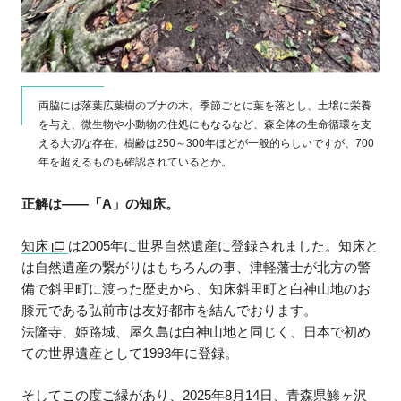
両脇には落葉広葉樹のブナの木。季節ごとに葉を落とし、土壌に栄養
を与え、微生物や小動物の住処にもなるなど、森全体の生命循環を支
える大切な存在。樹齢は250～300年ほどが一般的らしいですが、700
年を超えるものも確認されているとか。
正解は――「A」の知床。
知床
は2005年に世界自然遺産に登録されました。知床と
は自然遺産の繋がりはもちろんの事、津軽藩士が北方の警
備で斜里町に渡った歴史から、知床斜里町と白神山地のお
膝元である弘前市は友好都市を結んでおります。
法隆寺、姫路城、屋久島は白神山地と同じく、日本で初め
ての世界遺産として1993年に登録。
そしてこの度ご縁があり、2025年8月14日、青森県鯵ヶ沢