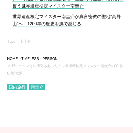
誓う世界遺産検定マイスター南圭介
世界遺産検定マイスター南圭介が真言密教の聖地‟高野
山”へ！1200年の歴史を肌で感じる
TEXT=南圭介
HOME
TIMELESS
PERSON
野生のクマとの遭遇もあった！世界遺産検定マイスター南圭介の‟白神
山地”散策
国内旅行
南圭介