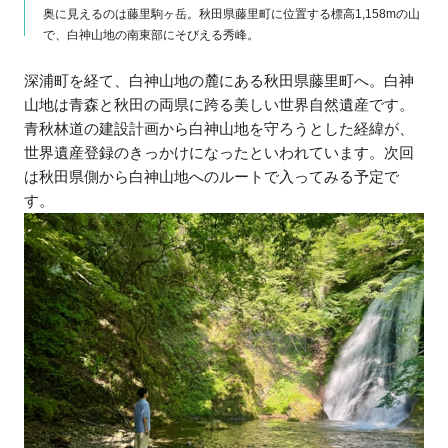
奥に見えるのは藤里駒ヶ岳。秋田県藤里町に位置する標高1,158mの山
で、白神山地の南東部にそびえる秀峰。
深浦町を経て、白神山地の麓にある秋田県藤里町へ。白神
山地は青森と秋田の両県に跨る美しい世界自然遺産です。
青秋林道の建設計画から白神山地を守ろうとした経緯が、
世界遺産登録のきっかけになったといわれています。次回
は秋田県側から白神山地へのルートで入ってみる予定で
す。