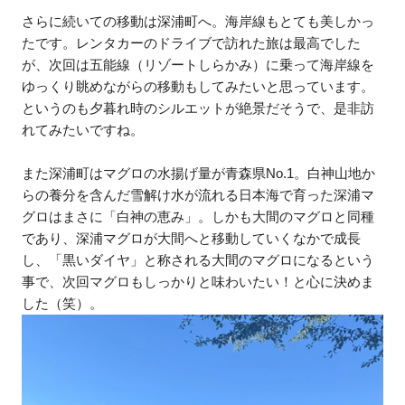
さらに続いての移動は深浦町へ。海岸線もとても美しかっ
たです。レンタカーのドライブで訪れた旅は最高でした
が、次回は五能線（リゾートしらかみ）に乗って海岸線を
ゆっくり眺めながらの移動もしてみたいと思っています。
というのも夕暮れ時のシルエットが絶景だそうで、是非訪
れてみたいですね。
また深浦町はマグロの水揚げ量が青森県No.1。白神山地か
らの養分を含んだ雪解け水が流れる日本海で育った深浦マ
グロはまさに「白神の恵み」。しかも大間のマグロと同種
であり、深浦マグロが大間へと移動していくなかで成長
し、「黒いダイヤ」と称される大間のマグロになるという
事で、次回マグロもしっかりと味わいたい！と心に決めま
した（笑）。