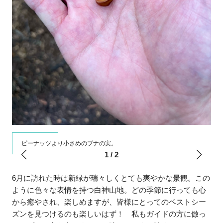
。
ピーナッツより小さめのブナの実。
1
/
2
6月に訪れた時は新緑が瑞々しくとても爽やかな景観。この
ように色々な表情を持つ白神山地。どの季節に行っても心
から癒やされ、楽しめますが、皆様にとってのベストシー
ズンを見つけるのも楽しいはず！ 私もガイドの方に倣っ