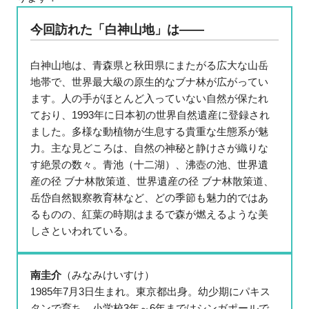
今回訪れた「白神山地」は――
白神山地は、青森県と秋田県にまたがる広大な山岳
地帯で、世界最大級の原生的なブナ林が広がってい
ます。人の手がほとんど入っていない自然が保たれ
ており、1993年に日本初の世界自然遺産に登録され
ました。多様な動植物が生息する貴重な生態系が魅
力。主な見どころは、自然の神秘と静けさが織りな
す絶景の数々。青池（十二湖）、沸壺の池、世界遺
産の径 ブナ林散策道、世界遺産の径 ブナ林散策道、
岳岱自然観察教育林など、どの季節も魅力的ではあ
るものの、紅葉の時期はまるで森が燃えるような美
しさといわれている。
南圭介
（みなみけいすけ）
1985年7月3日生まれ。東京都出身。幼少期にパキス
タンで育ち、小学校3年～6年まではシンガポールで